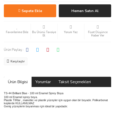
Sepete Ekle
Hemen Satın Al
Bu Ürünü Tavsiye
Yorum Yaz
Fiyat Düşünce
Et
Haber Ver
Ürün Paylaş :
Karşılaştır
Ürün Bilgisi
Yorumlar
Taksit Seçenekleri
TS-44 Brilliant Blue - 100 ml Enamel Sprey Boya
100 ml Enamel sprey boya.
Plastik TIRlar , maketler ve plastik yüzeyler için uygun olan bir boyadır. Polikarbonat
keplerde KULLANILMAZ
Geniş yüzeylerin boyanması için ideal bir yapıdadır.