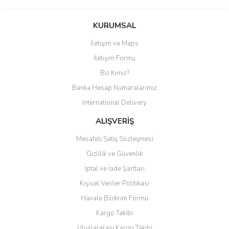
Bu ürüne ilk yorumu siz yapın!
KURUMSAL
İletişim ve Maps
Yorum Yaz
İletişim Formu
Biz Kimiz?
Banka Hesap Numaralarımız
International Delivery
ALIŞVERİŞ
Mesafeli Satış Sözleşmesi
Gizlilik ve Güvenlik
İptal ve İade Şartları
Kişisel Veriler Politikası
Havale Bildirim Formu
Kargo Takibi
Uluslararası Kargo Takibi