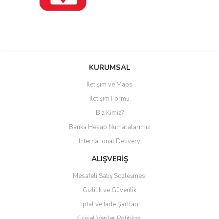
Bu ürüne ilk yorumu siz yapın!
KURUMSAL
İletişim ve Maps
Yorum Yaz
İletişim Formu
Biz Kimiz?
Banka Hesap Numaralarımız
International Delivery
ALIŞVERİŞ
Mesafeli Satış Sözleşmesi
Gizlilik ve Güvenlik
İptal ve İade Şartları
Kişisel Veriler Politikası