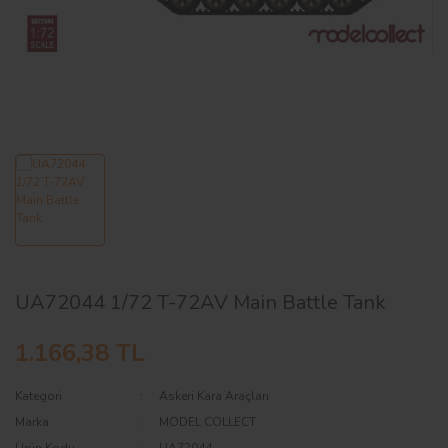
AĞAÇ ve ÇALILAR
YÜZEY KAPLAMA MALZEMELERİ
ELEKTRONİK EKİPMAN ve YEDEK
PARÇALAR
TEKNİK KİTAP ve KATALOGLAR
UA72044 1/72 T-72AV Main Battle Tank
1.166,38 TL
Kategori
Askeri Kara Araçları
Marka
MODEL COLLECT
Ürün Kodu
UA72044