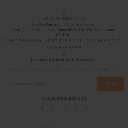
HİLALHOBBYLAND
Uzaktan Kumandalı Model Araç Merkezi
Yenidoğan Mh. Şehitkomiser Günaydın Cd.No:128/A Zeytinburnu -
İSTANBUL
0 850 888 8 610 - 0212 416 80 10 - 0212 665 30 70 -
0539 975 93 58
E-Posta Bültenimize Abone Ol !
Fırsatları, kampanya ve duyuruları ile ilgili e-posta almak ister misiniz?
EKLE
Sosyal Medyada Biz !