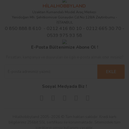
HİLALHOBBYLAND
Uzaktan Kumandalı Model Araç Merkezi
Yenidoğan Mh. Şehitkomiser Günaydın Cd.No:128/A Zeytinburnu -
İSTANBUL
0 850 888 8 610 - 0212 416 80 10 - 0212 665 30 70 -
0539 975 93 58
E-Posta Bültenimize Abone Ol !
Fırsatları, kampanya ve duyuruları ile ilgili e-posta almak ister misiniz?
EKLE
Sosyal Medyada Biz !
Hilalhobbyland 2005-2026 © Tüm hakları saklıdır. Kredi kartı
bilgileriniz 256bit SSL sertifikası ile korunmaktadır. Sitemizdeki tüm
içeriklerin izinsiz kullanımı yasaktır.