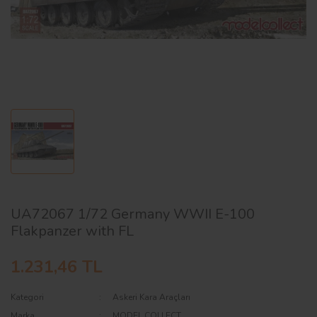
AĞAÇ ve ÇALILAR
YÜZEY KAPLAMA MALZEMELERİ
ELEKTRONİK EKİPMAN ve YEDEK
PARÇALAR
TEKNİK KİTAP ve KATALOGLAR
UA72067 1/72 Germany WWII E-100
Flakpanzer with FL
1.231,46 TL
Kategori
Askeri Kara Araçları
Marka
MODEL COLLECT