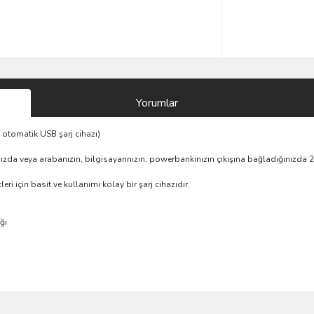
Yorumlar
otomatik USB şarj cihazı)
ınızda veya arabanızın, bilgisayarınızın, powerbankınızın çıkışına bağladığınızda 
ri için basit ve kullanımı kolay bir şarj cihazıdır.
ğı