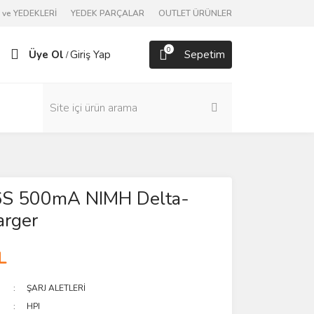
ve YEDEKLERİ
YEDEK PARÇALAR
OUTLET ÜRÜNLER
0
Üye Ol
Giriş Yap
Sepetim
/
S 500mA NIMH Delta-
arger
L
ŞARJ ALETLERİ
HPI