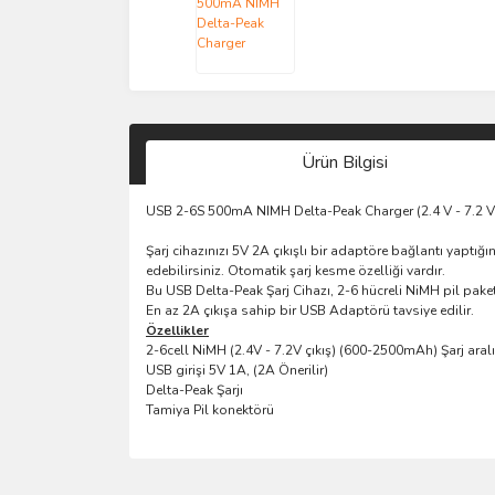
Ürün Bilgisi
USB 2-6S 500mA NIMH Delta-Peak Charger (2.4 V - 7.2 V 
Şarj cihazınızı 5V 2A çıkışlı bir adaptöre bağlantı yaptığ
edebilirsiniz. Otomatik şarj kesme özelliği vardır.
Bu USB Delta-Peak Şarj Cihazı, 2-6 hücreli NiMH pil paketle
En az 2A çıkışa sahip bir USB Adaptörü tavsiye edilir.
Özellikler
2-6cell NiMH (2.4V - 7.2V çıkış) (600-2500mAh) Şarj aralı
USB girişi 5V 1A, (2A Önerilir)
Delta-Peak Şarjı
Tamiya Pil konektörü