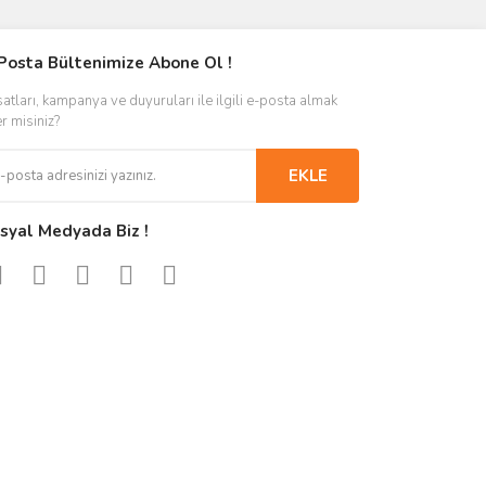
Posta Bültenimize Abone Ol !
satları, kampanya ve duyuruları ile ilgili e-posta almak
er misiniz?
EKLE
syal Medyada Biz !