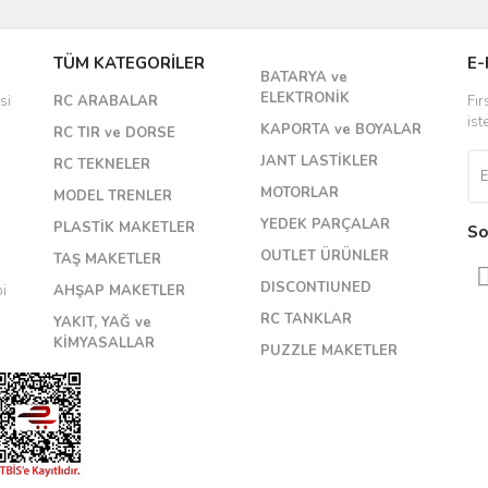
Bu ürüne ilk yorumu siz yapın!
TÜM KATEGORİLER
E-
BATARYA ve
Yorum Yaz
ELEKTRONİK
si
RC ARABALAR
Fır
ist
KAPORTA ve BOYALAR
RC TIR ve DORSE
JANT LASTİKLER
RC TEKNELER
MOTORLAR
MODEL TRENLER
YEDEK PARÇALAR
PLASTİK MAKETLER
So
OUTLET ÜRÜNLER
TAŞ MAKETLER
DISCONTIUNED
bi
AHŞAP MAKETLER
RC TANKLAR
YAKIT, YAĞ ve
KİMYASALLAR
PUZZLE MAKETLER