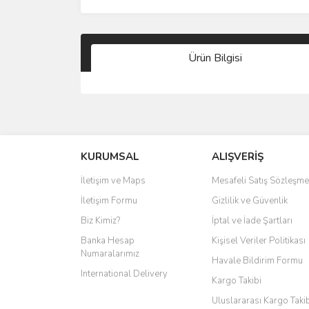
Ürün Bilgisi
KURUMSAL
ALIŞVERİŞ
İletişim ve Maps
Mesafeli Satış Sözleşme
İletişim Formu
Gizlilik ve Güvenlik
Biz Kimiz?
İptal ve İade Şartları
Banka Hesap
Kişisel Veriler Politikası
Numaralarımız
Havale Bildirim Formu
International Delivery
Kargo Takibi
Uluslararası Kargo Taki