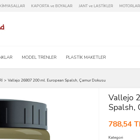
e KİMYASALLAR
KAPORTA ve BOYALAR
JANT ve LASTİKLER
MOTORLAR 
NKLAR
MODEL TRENLER
PLASTİK MAKETLER
Rİ
Vallejo 26807 200 ml. European Spalsh, Çamur Dokusu
Vallejo
Spalsh,
788,54 T
Kategori