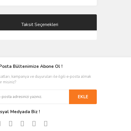
Taksit Seçenekleri
Posta Bültenimize Abone Ol !
satları, kampanya ve duyuruları ile ilgili e-posta almak
er misiniz?
EKLE
syal Medyada Biz !