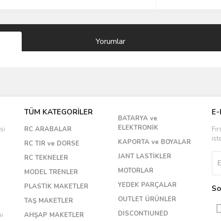
Yorumlar
Bu ürüne ilk yorumu siz yapın!
TÜM KATEGORİLER
E-
BATARYA ve
Yorum Yaz
ELEKTRONİK
si
RC ARABALAR
Fır
ist
KAPORTA ve BOYALAR
RC TIR ve DORSE
JANT LASTİKLER
RC TEKNELER
MOTORLAR
MODEL TRENLER
YEDEK PARÇALAR
PLASTİK MAKETLER
So
OUTLET ÜRÜNLER
TAŞ MAKETLER
DISCONTIUNED
bi
AHŞAP MAKETLER