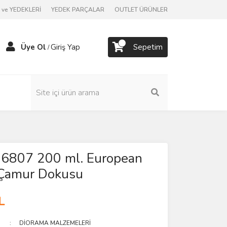
ve YEDEKLERİ
YEDEK PARÇALAR
OUTLET ÜRÜNLER
Üye Ol
Giriş Yap
Sepetim
/
 26807 200 ml. European
 Çamur Dokusu
L
DİORAMA MALZEMELERİ