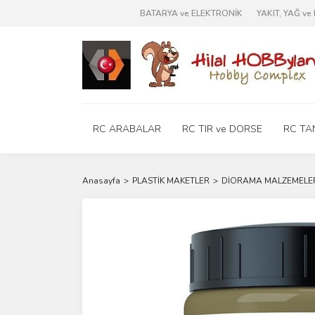
BATARYA ve ELEKTRONİK
YAKIT, YAĞ v
RC ARABALAR
RC TIR ve DORSE
RC TA
Anasayfa
PLASTİK MAKETLER
DİORAMA MALZEMELE