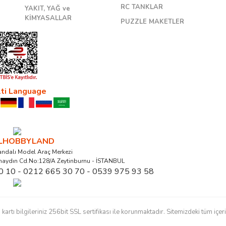
RC TANKLAR
YAKIT, YAĞ ve
KİMYASALLAR
PUZZLE MAKETLER
ti Language
ALHOBBYLAND
ndalı Model Araç Merkezi
naydın Cd.No:128/A Zeytinburnu - İSTANBUL
0 10 - 0212 665 30 70 - 0539 975 93 58
ı bilgileriniz 256bit SSL sertifikası ile korunmaktadır. Sitemizdeki tüm içerikl