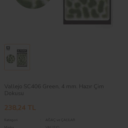
AĞAÇ ve ÇALILAR
YÜZEY KAPLAMA MALZEMELERİ
ELEKTRONİK EKİPMAN ve YEDEK
PARÇALAR
TEKNİK KİTAP ve KATALOGLAR
Vallejo SC406 Green, 4 mm. Hazır Çim
Dokusu
238,24 TL
Kategori
AĞAÇ ve ÇALILAR
Marka
VALLEJO