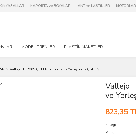
e KİMYASALLAR
KAPORTA ve BOYALAR
JANT ve LASTİKLER
MOTORLAR 
NKLAR
MODEL TRENLER
PLASTİK MAKETLER
LAR
Vallejo T12005 Çift Uclu Tutma ve Yerleştirme Çubuğu
Vallejo 
ve Yerle
823,35 T
Kategori
Marka