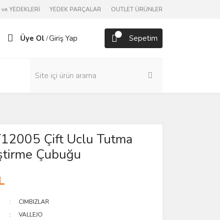
ve YEDEKLERİ
YEDEK PARÇALAR
OUTLET ÜRÜNLER
Üye Ol
Giriş Yap
Sepetim
/
T12005 Çift Uclu Tutma
ştirme Çubuğu
L
CIMBIZLAR
VALLEJO