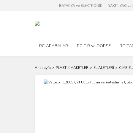
BATARYA ve ELEKTRONİK
YAKIT, YAĞ v
RC ARABALAR
RC TIR ve DORSE
RC TA
Anasayfa
PLASTİK MAKETLER
EL ALETLERİ
CIMBIZ