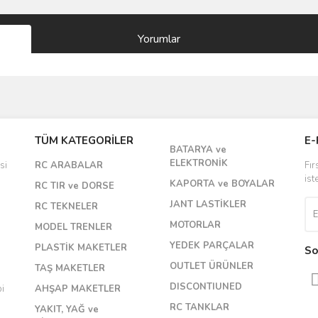
Yorumlar
Bu ürüne ilk yorumu siz yapın!
TÜM KATEGORİLER
E-
BATARYA ve
Yorum Yaz
ELEKTRONİK
si
RC ARABALAR
Fır
ist
KAPORTA ve BOYALAR
RC TIR ve DORSE
JANT LASTİKLER
RC TEKNELER
MOTORLAR
MODEL TRENLER
YEDEK PARÇALAR
PLASTİK MAKETLER
So
OUTLET ÜRÜNLER
TAŞ MAKETLER
DISCONTIUNED
bi
AHŞAP MAKETLER
RC TANKLAR
YAKIT, YAĞ ve