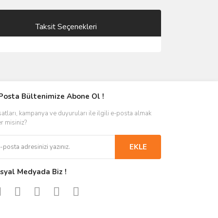
Taksit Seçenekleri
Posta Bültenimize Abone Ol !
satları, kampanya ve duyuruları ile ilgili e-posta almak
er misiniz?
EKLE
syal Medyada Biz !