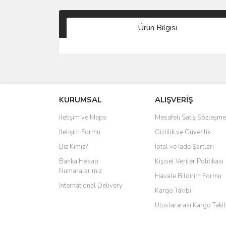
Ürün Bilgisi
KURUMSAL
ALIŞVERİŞ
İletişim ve Maps
Mesafeli Satış Sözleşme
İletişim Formu
Gizlilik ve Güvenlik
Biz Kimiz?
İptal ve İade Şartları
Banka Hesap
Kişisel Veriler Politikası
Numaralarımız
Havale Bildirim Formu
International Delivery
Kargo Takibi
Uluslararası Kargo Taki