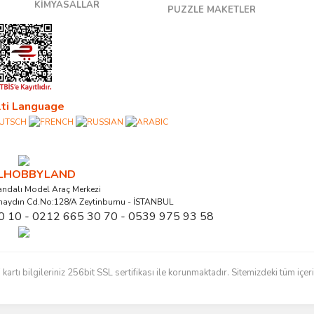
KİMYASALLAR
PUZZLE MAKETLER
ti Language
ALHOBBYLAND
ndalı Model Araç Merkezi
naydın Cd.No:128/A Zeytinburnu - İSTANBUL
0 10 - 0212 665 30 70 - 0539 975 93 58
ı bilgileriniz 256bit SSL sertifikası ile korunmaktadır. Sitemizdeki tüm içerikl