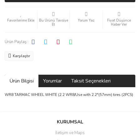
Bu Ürünü Tavsiye
Yorum Yaz
Fiyat Düşünce
Et
Haber Ver
Ürün Paylaş :
Karşılaştır
Ürün Bilgisi
Yorumlar
Taksit Seçenekleri
WR8 TARMAC WHEEL WHITE (2.2 WR8/Use with 2.2"(57mm) tires (2PCS)
Bu ürüne ilk yorumu siz yapın!
KURUMSAL
İletişim ve Maps
Yorum Yaz