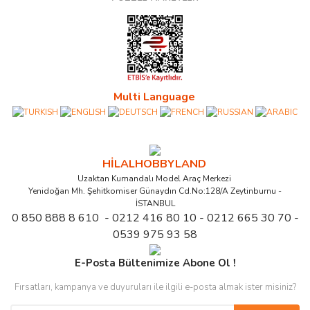
Multi Language
HİLALHOBBYLAND
Uzaktan Kumandalı Model Araç Merkezi
Yenidoğan Mh. Şehitkomiser Günaydın Cd.No:128/A Zeytinburnu -
İSTANBUL
0 850 888 8 610 - 0212 416 80 10 - 0212 665 30 70 -
0539 975 93 58
E-Posta Bültenimize Abone Ol !
Fırsatları, kampanya ve duyuruları ile ilgili e-posta almak ister misiniz?