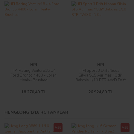
HPI
HPI
HPI Racing Venture18 U4
HPI Sport 3 Drift Nissan
Ford Bronco 4400 - Loren
Silvia S15 Aurimas ''Odi''
Healy- Brushed
Bakchis 1/10 RTR 4WD Drift
Car
18.270,40 TL
26.924,80 TL
Yeni
Yeni
Yeni
%80
%88
HENGLONG 1/16 RC TANKLAR
%25
%25