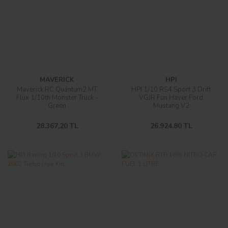
MAVERICK
HPI
Maverick RC Quantum2 MT
HPI 1/10 RS4 Sport 3 Drift
Flux 1/10th Monster Truck -
VGJR Fun Haver Ford
Green
Mustang V2
28.367,20 TL
26.924,80 TL