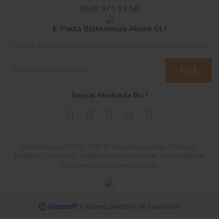
0539 975 93 58
E-Posta Bültenimize Abone Ol !
TRAXXAS
HPI
TRAXXAS
HPI
Fırsatları, kampanya ve duyuruları ile ilgili e-posta almak ister misiniz?
Traxxas TRX-4 Sport 1/10
UPPER CHASSIS 6061
Traxxas TRX-4MT 1/18 4WD
MAIN CHASSIS 2.5mm
Scale Trail Rock Crawler
TROPHY SERIES
RTR Micro Monster Truck
(SAVAGE X/GRAY/LEFT)
w/XL-5 HV ESC & TQ 2.4GHz
(ALUMINUM)
w/1979 Ford F-150 Body
EKLE
Radi
w/TQ 2.4GHz Radio
701,74 TL
2.504,20 TL
48,08 TL
721,20 TL
28.500,00 TL
14.000,00 TL
Sosyal Medyada Biz !
Yeni
Yeni
%92
%86
Hilalhobbyland 2005-2026 © Tüm hakları saklıdır. Kredi kartı
Stokta Yok
Stokta Yok
bilgileriniz 256bit SSL sertifikası ile korunmaktadır. Sitemizdeki tüm
içeriklerin izinsiz kullanımı yasaktır.
ile
ideasoft
e-
HPI
HPI
HPI
HPI
hazırlandı.
ticaret