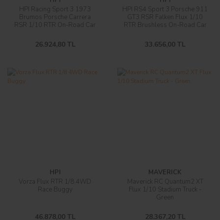
HPI Racing Sport 3 1973
HPI RS4 Sport 3 Porsche 911
Brumos Porsche Carrera
GT3 RSR Falken Flux 1/10
RSR 1/10 RTR On-Road Car
RTR Brushless On-Road Car
26.924,80 TL
33.656,00 TL
HPI
MAVERICK
Vorza Flux RTR 1/8 4WD
Maverick RC Quantum2 XT
Race Buggy
Flux 1/10 Stadium Truck -
Green
46.878,00 TL
28.367,20 TL