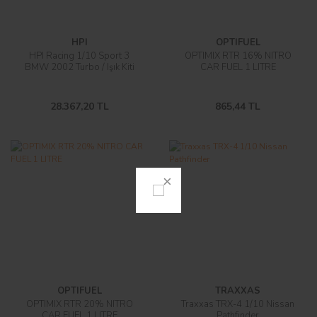
HPI
OPTIFUEL
HPI Racing 1/10 Sport 3
OPTIMIX RTR 16% NITRO
BMW 2002 Turbo / Işık Kiti
CAR FUEL 1 LITRE
28.367,20 TL
865,44 TL
OPTIFUEL
TRAXXAS
OPTIMIX RTR 20% NITRO
Traxxas TRX-4 1/10 Nissan
CAR FUEL 1 LITRE
Pathfinder