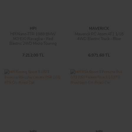
HPI
MAVERICK
HPI Nano-TTR 1989 BMW
Maverick RC Atom AT1 1/18
M3 E30 Ravaglia - Red
4WD Electric Truck - Blue
Electric 2WD Micro Touring
RC Car
7.212,00 TL
6.971,60 TL
HPI
HPI