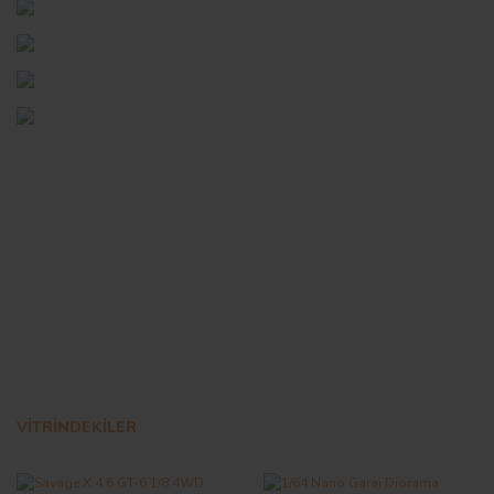
AĞAÇ ve ÇALILAR
YÜZEY KAPLAMA MALZEMELERİ
ELEKTRONİK EKİPMAN ve YEDEK
PARÇALAR
TEKNİK KİTAP ve KATALOGLAR
VİTRİNDEKİLER