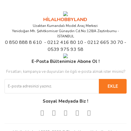
Yeni
Yeni
%93
%71
HİLALHOBBYLAND
Uzaktan Kumandalı Model Araç Merkezi
Yenidoğan Mh. Şehitkomiser Günaydın Cd.No:128/A Zeytinburnu -
Stokta Yok
Stokta Yok
İSTANBUL
0 850 888 8 610 - 0212 416 80 10 - 0212 665 30 70 -
0539 975 93 58
E-Posta Bültenimize Abone Ol !
TRAXXAS
HPI
TRAXXAS
HPI
Fırsatları, kampanya ve duyuruları ile ilgili e-posta almak ister misiniz?
Traxxas TRX-4 Sport 1/10
UPPER CHASSIS 6061
Traxxas TRX-4MT 1/18 4WD
MAIN CHASSIS 2.5mm
Scale Trail Rock Crawler
TROPHY SERIES
RTR Micro Monster Truck
(SAVAGE X/GRAY/LEFT)
w/XL-5 HV ESC & TQ 2.4GHz
(ALUMINUM)
w/1979 Ford F-150 Body
EKLE
Radi
w/TQ 2.4GHz Radio
701,74 TL
2.504,20 TL
48,08 TL
721,20 TL
28.500,00 TL
14.000,00 TL
Sosyal Medyada Biz !
Yeni
Yeni
%92
%86