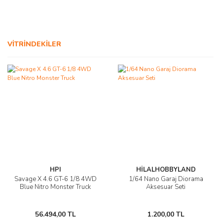
AĞAÇ ve ÇALILAR
YÜZEY KAPLAMA MALZEMELERİ
VİTRİNDEKİLER
ELEKTRONİK EKİPMAN ve YEDEK
PARÇALAR
TEKNİK KİTAP ve KATALOGLAR
HPI
HİLALHOBBYLAND
Savage X 4.6 GT-6 1/8 4WD
1/64 Nano Garaj Diorama
Blue Nitro Monster Truck
Aksesuar Seti
56.494,00 TL
1.200,00 TL