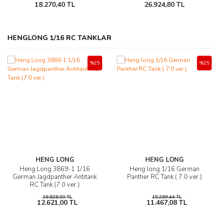
18.270,40 TL
26.924,80 TL
Yeni
Yeni
Yeni
%80
%88
HENGLONG 1/16 RC TANKLAR
%25
%25
Stokta Yok
MAVERICK
TAMİYA
HPI
MAVERICK
TAMİYA
HPI Racing Venture18 Toyota
TAMIYA 1/10 Tamiya Ford F-
Diff. Crown Gear 33T
Front/Rear Diff Drive Pinion
TAMIYA 1/10 TOYOTA
350 High-Lift Kit (Demonte)
Hilux SR5 - Black
(Blackout MT)
LANDCRUISER 40 (CR-01
(11T)
CHASSIS) KIT DEMONTE
HENG LONG
HENG LONG
Heng Long 3869-1 1/16
Heng long 1/16 German
1.191,08 TL
1.191,08 TL
240,40 TL
144,24 TL
18.270,40 TL
30.188,83 TL
24.007,55 TL
German Jagdpanther Antitank
Panther RC Tank ( 7.0 ver.)
RC Tank (7.0 ver.)
16.828,00 TL
15.289,44 TL
12.621,00 TL
11.467,08 TL
Yeni
Yeni
%80
%83