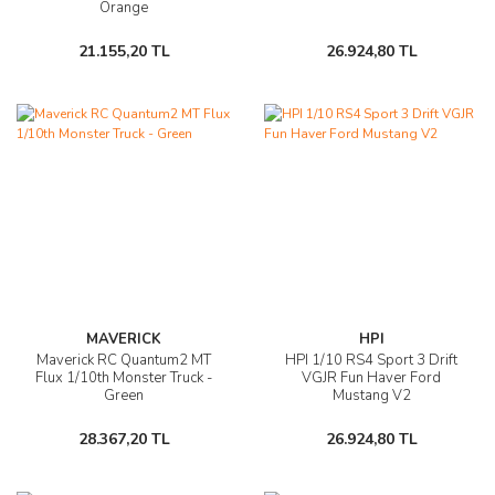
Orange
21.155,20 TL
26.924,80 TL
MAVERICK
HPI
Maverick RC Quantum2 MT
HPI 1/10 RS4 Sport 3 Drift
Flux 1/10th Monster Truck -
VGJR Fun Haver Ford
Green
Mustang V2
28.367,20 TL
26.924,80 TL