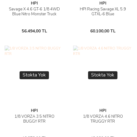
HPI
HPI
Savage X 4.6 GT-6 1/8 4WD
HPI Racing Savage XL 5.9
Blue Nitro Monster Truck
GTXL-6 Blue
56.494,00 TL
60.100,00 TL
Stokta Yok
Stokta Yok
HPI
HPI
1/8 VORZA 3.5 NITRO
1/8 VORZA 4.6 NITRO
BUGGY RTR
TRUGGY RTR