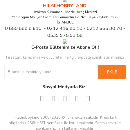
HİLALHOBBYLAND
Uzaktan Kumandalı Model Araç Merkezi
Yenidoğan Mh. Şehitkomiser Günaydın Cd.No:128/A Zeytinburnu -
İSTANBUL
0 850 888 8 610 - 0212 416 80 10 - 0212 665 30 70 -
0539 975 93 58
E-Posta Bültenimize Abone Ol !
Fırsatları, kampanya ve duyuruları ile ilgili e-posta almak ister misiniz?
EKLE
Sosyal Medyada Biz !
Hilalhobbyland 2005-2026 © Tüm hakları saklıdır. Kredi kartı
bilgileriniz 256bit SSL sertifikası ile korunmaktadır. Sitemizdeki tüm
içeriklerin izinsiz kullanımı yasaktır.