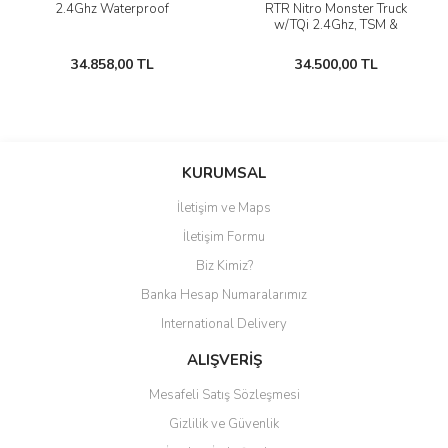
2.4Ghz Waterproof
RTR Nitro Monster Truck
w/TQi 2.4Ghz, TSM &
Bluetooth Link Module &
Telemetry
34.858,00 TL
34.500,00 TL
KURUMSAL
İletişim ve Maps
İletişim Formu
Biz Kimiz?
Banka Hesap Numaralarımız
International Delivery
ALIŞVERİŞ
Mesafeli Satış Sözleşmesi
Gizlilik ve Güvenlik