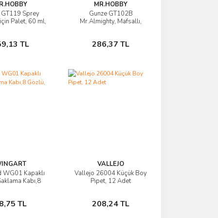
R.HOBBY
MR.HOBBY
 GT119 Sprey
Gunze GT102B
rünü İncele
Ürünü İncele
çin Palet, 60 ml,
Mr.Almighty, Mafsallı,
det, Plastik
Parçaları Tutma Çubukları,
3 Adet
Sepete Ekle
Sepete Ekle
59,13 TL
286,37 TL
INGART
VALLEJO
d WG01 Kapaklı
Vallejo 26004 Küçük Boy
rünü İncele
Ürünü İncele
aklama Kabı,8
Pipet, 12 Adet
ü, 8x4,5 ml.
Sepete Ekle
Sepete Ekle
8,75 TL
208,24 TL