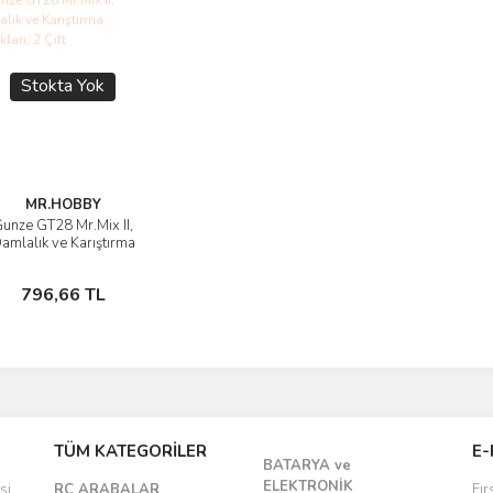
Stokta Yok
MR.HOBBY
unze GT28 Mr.Mix II,
Ürünü İncele
amlalık ve Karıştırma
Çubukları, 2 Çift
Stokta Yok
796,66 TL
TÜM KATEGORİLER
E-
BATARYA ve
ELEKTRONİK
si
RC ARABALAR
Fır