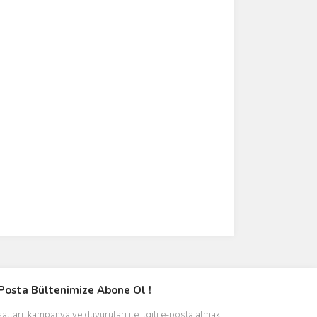
Posta Bültenimize Abone Ol !
satları, kampanya ve duyuruları ile ilgili e-posta almak