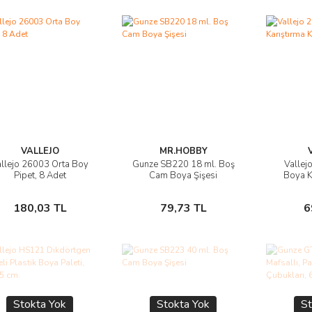
VALLEJO
MR.HOBBY
llejo 26003 Orta Boy
Gunze SB220 18 ml. Boş
Vallej
Ürünü İncele
Ürünü İncele
Ü
Pipet, 8 Adet
Cam Boya Şişesi
Boya K
Sepete Ekle
Sepete Ekle
180,03 TL
79,73 TL
6
Stokta Yok
Stokta Yok
St