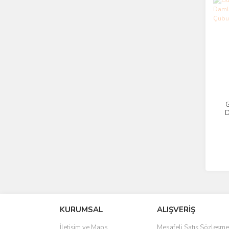
G
D
KURUMSAL
ALIŞVERİŞ
İletişim ve Maps
Mesafeli Satış Sözleşme