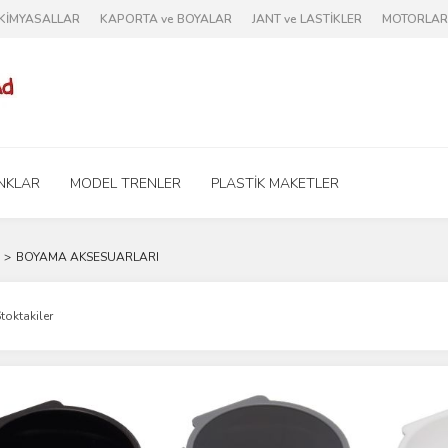
e KİMYASALLAR
KAPORTA ve BOYALAR
JANT ve LASTİKLER
MOTORLAR 
NKLAR
MODEL TRENLER
PLASTİK MAKETLER
BOYAMA AKSESUARLARI
toktakiler