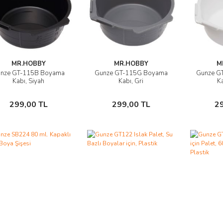
MR.HOBBY
MR.HOBBY
M
nze GT-115B Boyama
Gunze GT-115G Boyama
Gunze G
Ürünü İncele
Ürünü İncele
Ü
Kabı, Siyah
Kabı, Gri
Ka
Sepete Ekle
Sepete Ekle
299,00 TL
299,00 TL
2