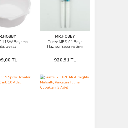
R.HOBBY
MR.HOBBY
T-115W Boyama
Gunze MBS-01 Boya
rünü İncele
Ürünü İncele
bı, Beyaz
Hazneli, Yassı ve Sivri
Uçlu, Eskitme Fırça Seti
Sepete Ekle
Sepete Ekle
99,00 TL
920,91 TL