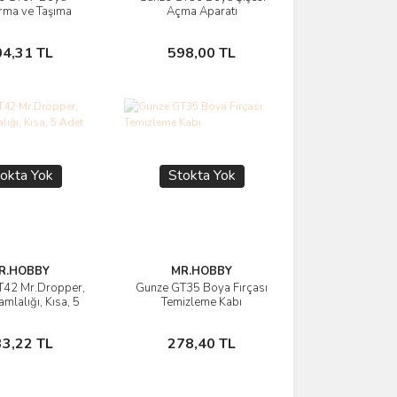
rünü İncele
Ürünü İncele
ırma ve Taşıma
Açma Aparatı
Kaşıkları
Stokta Yok
Stokta Yok
04,31 TL
598,00 TL
okta Yok
Stokta Yok
R.HOBBY
MR.HOBBY
T42 Mr.Dropper,
Gunze GT35 Boya Fırçası
rünü İncele
Ürünü İncele
mlalığı, Kısa, 5
Temizleme Kabı
Adet
Stokta Yok
Stokta Yok
33,22 TL
278,40 TL