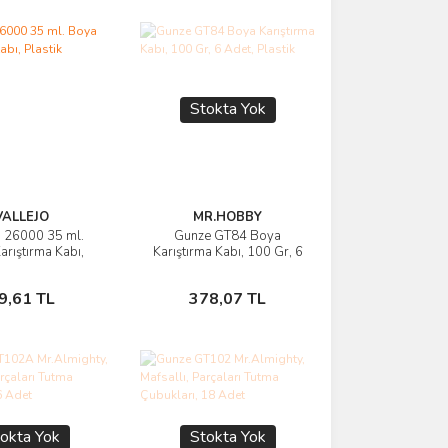
Stokta Yok
VALLEJO
MR.HOBBY
o 26000 35 ml.
Gunze GT84 Boya
rünü İncele
Ürünü İncele
arıştırma Kabı,
Karıştırma Kabı, 100 Gr, 6
Plastik
Adet, Plastik
Sepete Ekle
Stokta Yok
9,61 TL
378,07 TL
okta Yok
Stokta Yok