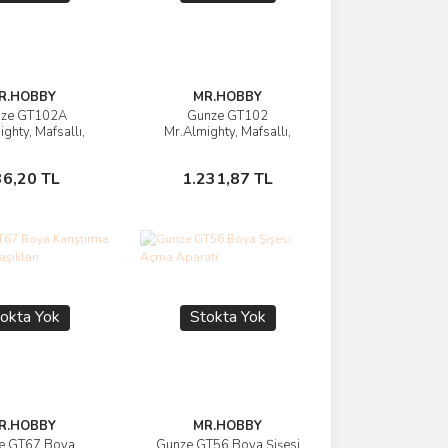
R.HOBBY
MR.HOBBY
ze GT102A
Gunze GT102
rünü İncele
Ürünü İncele
ghty, Mafsallı,
Mr.Almighty, Mafsallı,
 Tutma Çubukları,
Parçaları Tutma Çubukları,
6 Adet
18 Adet
Stokta Yok
Stokta Yok
36,20 TL
1.231,87 TL
okta Yok
Stokta Yok
R.HOBBY
MR.HOBBY
e GT67 Boya
Gunze GT56 Boya Şişesi