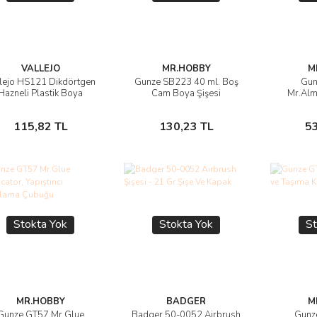
VALLEJO
MR.HOBBY
M
lejo HS121 Dikdörtgen
Gunze SB223 40 ml. Boş
Gun
Ürünü İncele
Ürünü İncele
Ü
Hazneli Plastik Boya
Cam Boya Şişesi
Mr.Almi
Paleti, 18x8,5 cm.
Parçaları
Stokta Yok
Stokta Yok
115,82 TL
130,23 TL
5
Stokta Yok
Stokta Yok
St
MR.HOBBY
BADGER
M
Gunze GT57 Mr.Glue
Badger 50-0052 Airbrush
Gunz