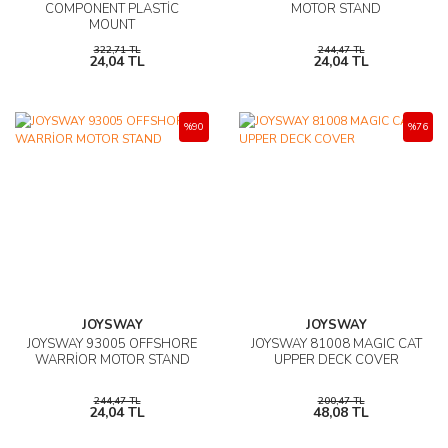
COMPONENT PLASTİC
MOTOR STAND
MOUNT
AĞAÇ ve ÇALILAR
322,71 TL
244,47 TL
24,04 TL
24,04 TL
YÜZEY KAPLAMA MALZEMELERİ
ELEKTRONİK EKİPMAN ve YEDEK
%90
%76
PARÇALAR
TEKNİK KİTAP ve KATALOGLAR
JOYSWAY
JOYSWAY
JOYSWAY 93005 OFFSHORE
JOYSWAY 81008 MAGIC CAT
WARRİOR MOTOR STAND
UPPER DECK COVER
244,47 TL
200,47 TL
24,04 TL
48,08 TL