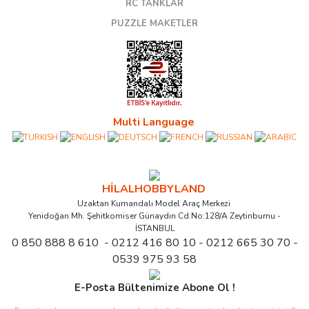
RC TANKLAR
PUZZLE MAKETLER
Multi Language
HİLALHOBBYLAND
Uzaktan Kumandalı Model Araç Merkezi
Yenidoğan Mh. Şehitkomiser Günaydın Cd.No:128/A Zeytinburnu -
İSTANBUL
0 850 888 8 610 - 0212 416 80 10 - 0212 665 30 70 -
0539 975 93 58
E-Posta Bültenimize Abone Ol !