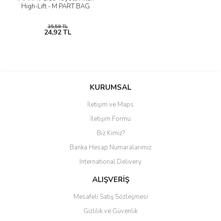
High-Lift - M PART BAG
AĞAÇ ve ÇALILAR
35,59 TL
24,92 TL
YÜZEY KAPLAMA MALZEMELERİ
ELEKTRONİK EKİPMAN ve YEDEK
PARÇALAR
TEKNİK KİTAP ve KATALOGLAR
KURUMSAL
İletişim ve Maps
İletişim Formu
Biz Kimiz?
Banka Hesap Numaralarımız
International Delivery
ALIŞVERİŞ
Mesafeli Satış Sözleşmesi
Gizlilik ve Güvenlik