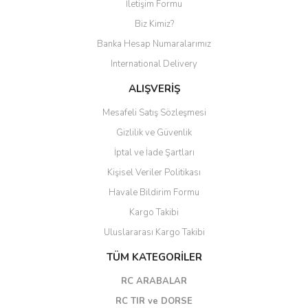
İletişim Formu
Biz Kimiz?
AĞAÇ ve ÇALILAR
Banka Hesap Numaralarımız
YÜZEY KAPLAMA MALZEMELERİ
International Delivery
ELEKTRONİK EKİPMAN ve YEDEK
ALIŞVERİŞ
PARÇALAR
Mesafeli Satış Sözleşmesi
TEKNİK KİTAP ve KATALOGLAR
Gizlilik ve Güvenlik
İptal ve İade Şartları
Kişisel Veriler Politikası
Havale Bildirim Formu
Kargo Takibi
Uluslararası Kargo Takibi
TÜM KATEGORİLER
RC ARABALAR
RC TIR ve DORSE