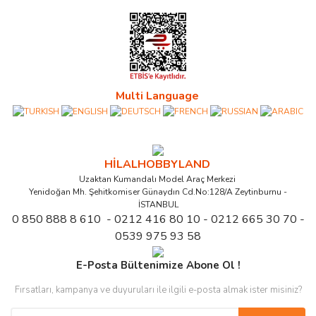
Multi Language
HİLALHOBBYLAND
Uzaktan Kumandalı Model Araç Merkezi
Yenidoğan Mh. Şehitkomiser Günaydın Cd.No:128/A Zeytinburnu -
İSTANBUL
0 850 888 8 610 - 0212 416 80 10 - 0212 665 30 70 -
0539 975 93 58
E-Posta Bültenimize Abone Ol !
Fırsatları, kampanya ve duyuruları ile ilgili e-posta almak ister misiniz?