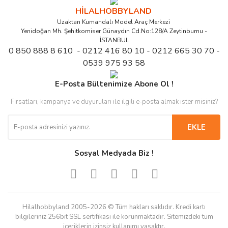
HİLALHOBBYLAND
Uzaktan Kumandalı Model Araç Merkezi
Yenidoğan Mh. Şehitkomiser Günaydın Cd.No:128/A Zeytinburnu -
İSTANBUL
0 850 888 8 610 - 0212 416 80 10 - 0212 665 30 70 -
0539 975 93 58
E-Posta Bültenimize Abone Ol !
Fırsatları, kampanya ve duyuruları ile ilgili e-posta almak ister misiniz?
EKLE
Sosyal Medyada Biz !
Hilalhobbyland 2005-2026 © Tüm hakları saklıdır. Kredi kartı
bilgileriniz 256bit SSL sertifikası ile korunmaktadır. Sitemizdeki tüm
içeriklerin izinsiz kullanımı yasaktır.