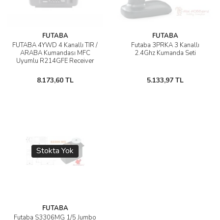
AĞAÇ ve ÇALILAR
FUTABA
FUTABA
YÜZEY KAPLAMA MALZEMELERİ
FUTABA 4YWD 4 Kanallı TIR /
Futaba 3PRKA 3 Kanallı
ARABA Kumandası MFC
2.4Ghz Kumanda Seti
ELEKTRONİK EKİPMAN ve YEDEK
Uyumlu R214GFE Receiver
PARÇALAR
8.173,60 TL
5.133,97 TL
TEKNİK KİTAP ve KATALOGLAR
Stokta Yok
FUTABA
Futaba S3306MG 1/5 Jumbo