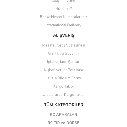
İletişim Formu
Biz Kimiz?
AĞAÇ ve ÇALILAR
Banka Hesap Numaralarımız
YÜZEY KAPLAMA MALZEMELERİ
International Delivery
ELEKTRONİK EKİPMAN ve YEDEK
ALIŞVERİŞ
PARÇALAR
Mesafeli Satış Sözleşmesi
TEKNİK KİTAP ve KATALOGLAR
Gizlilik ve Güvenlik
İptal ve İade Şartları
Kişisel Veriler Politikası
Havale Bildirim Formu
Kargo Takibi
Uluslararası Kargo Takibi
TÜM KATEGORİLER
RC ARABALAR
RC TIR ve DORSE