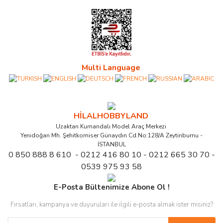
Multi Language
HİLALHOBBYLAND
Uzaktan Kumandalı Model Araç Merkezi
Yenidoğan Mh. Şehitkomiser Günaydın Cd.No:128/A Zeytinburnu -
İSTANBUL
0 850 888 8 610 - 0212 416 80 10 - 0212 665 30 70 -
0539 975 93 58
E-Posta Bültenimize Abone Ol !
Fırsatları, kampanya ve duyuruları ile ilgili e-posta almak ister misiniz?