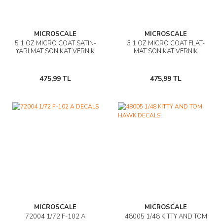
AĞAÇ ve ÇALILAR
MICROSCALE
MICROSCALE
YÜZEY KAPLAMA MALZEMELERİ
5 1 OZ MICRO COAT SATIN-
3 1 OZ MICRO COAT FLAT-
YARI MAT SON KAT VERNIK
MAT SON KAT VERNIK
ELEKTRONİK EKİPMAN ve YEDEK
PARÇALAR
475,99 TL
475,99 TL
TEKNİK KİTAP ve KATALOGLAR
MICROSCALE
MICROSCALE
72004 1/72 F-102 A
48005 1/48 KITTY AND TOM