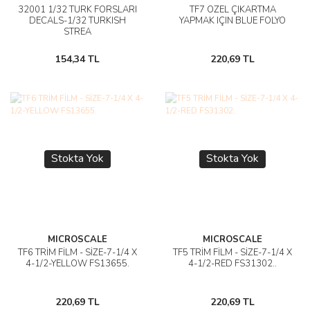
32001 1/32 TÜRK FORSLARI
TF7 ÖZEL ÇIKARTMA
DECALS-1/32 TURKISH
YAPMAK IÇIN BLUE FOLYO
STREA
154,34 TL
220,69 TL
Stokta Yok
Stokta Yok
MICROSCALE
MICROSCALE
TF6 TRİM FİLM - SİZE-7-1/4 X
TF5 TRİM FİLM - SİZE-7-1/4 X
4-1/2-YELLOW FS13655.
4-1/2-RED FS31302..
220,69 TL
220,69 TL