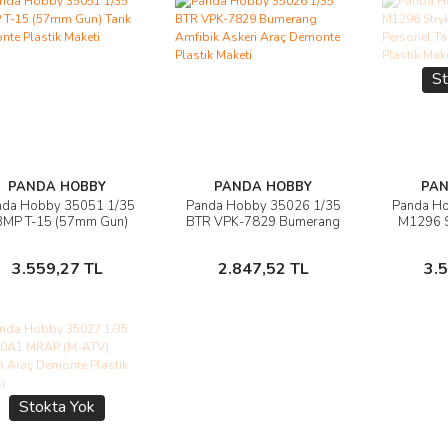
St
PANDA HOBBY
PANDA HOBBY
PAN
nda Hobby 35051 1/35
Panda Hobby 35026 1/35
Panda H
Ürünü İncele
Ürünü İncele
Ü
BMP T-15 (57mm Gun)
BTR VPK-7829 Bumerang
M1296 S
Tank Demonte Plastik
Amfibik Askeri Araç
Zırhlı P
Maketi
Demonte Plastik Maketi
Araç D
Sepete Ekle
Sepete Ekle
3.559,27 TL
2.847,52 TL
3.
Stokta Yok