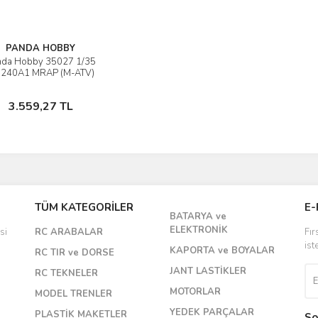
PANDA HOBBY
nda Hobby 35027 1/35
Ürünü İncele
240A1 MRAP (M-ATV)
Askeri Araç Demonte
Plastik Maketi
Stokta Yok
3.559,27 TL
TÜM KATEGORİLER
E-
BATARYA ve
ELEKTRONİK
si
RC ARABALAR
Fır
ist
KAPORTA ve BOYALAR
RC TIR ve DORSE
JANT LASTİKLER
RC TEKNELER
MOTORLAR
MODEL TRENLER
YEDEK PARÇALAR
PLASTİK MAKETLER
So