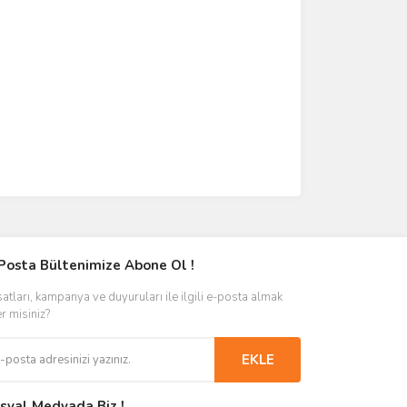
Posta Bültenimize Abone Ol !
satları, kampanya ve duyuruları ile ilgili e-posta almak
er misiniz?
EKLE
syal Medyada Biz !