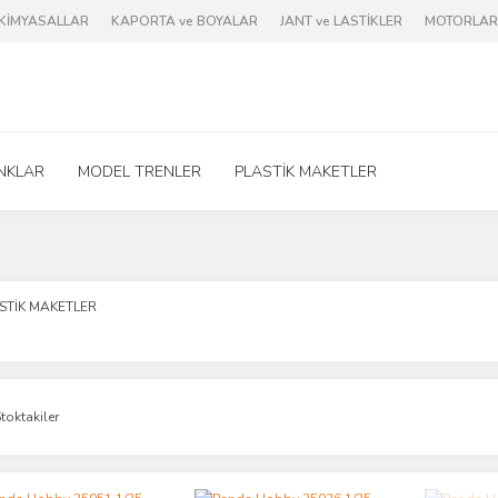
e KİMYASALLAR
KAPORTA ve BOYALAR
JANT ve LASTİKLER
MOTORLAR 
NKLAR
MODEL TRENLER
PLASTİK MAKETLER
STİK MAKETLER
toktakiler