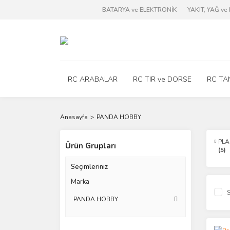
BATARYA ve ELEKTRONİK
YAKIT, YAĞ v
RC ARABALAR
RC TIR ve DORSE
RC TA
Anasayfa
PANDA HOBBY
PLA
Ürün Grupları
(5)
Seçimleriniz
Marka
S
PANDA HOBBY