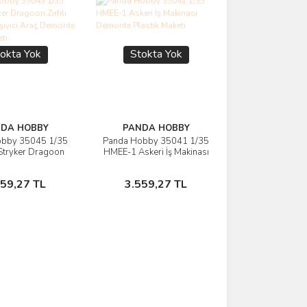
okta Yok
Stokta Yok
DA HOBBY
PANDA HOBBY
obby 35045 1/35
Panda Hobby 35041 1/35
rünü İncele
Ürünü İncele
tryker Dragoon
HMEE-1 Askeri İş Makinası
ersonel Taşıyıcı
Demonte Plastik Maketi
emonte Plastik
Stokta Yok
Stokta Yok
559,27 TL
3.559,27 TL
Maketi