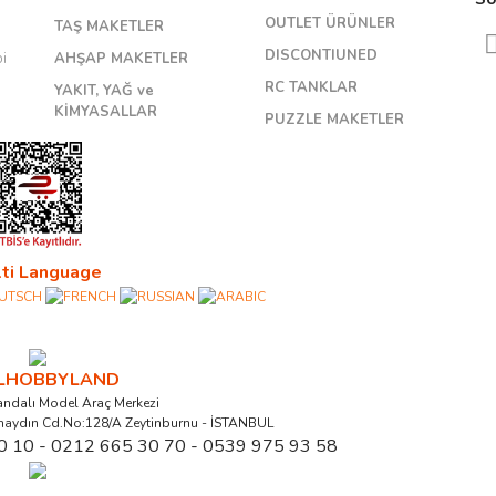
OUTLET ÜRÜNLER
TAŞ MAKETLER
DISCONTIUNED
bi
AHŞAP MAKETLER
RC TANKLAR
YAKIT, YAĞ ve
KİMYASALLAR
PUZZLE MAKETLER
ti Language
ALHOBBYLAND
ndalı Model Araç Merkezi
naydın Cd.No:128/A Zeytinburnu - İSTANBUL
0 10 - 0212 665 30 70 - 0539 975 93 58