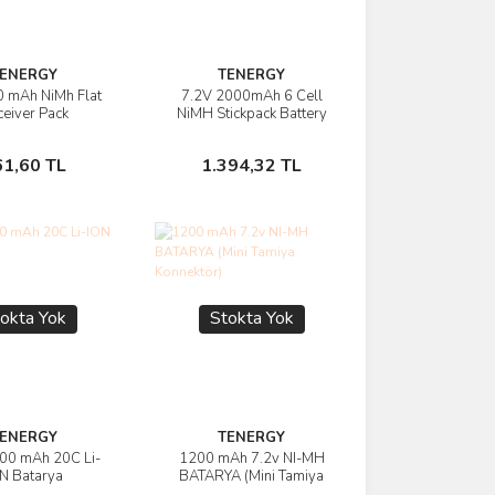
ENERGY
TENERGY
 mAh NiMh Flat
7.2V 2000mAh 6 Cell
rünü İncele
Ürünü İncele
eiver Pack
NiMH Stickpack Battery
Sepete Ekle
Stokta Yok
61,60 TL
1.394,32 TL
okta Yok
Stokta Yok
ENERGY
TENERGY
00 mAh 20C Li-
1200 mAh 7.2v NI-MH
rünü İncele
Ürünü İncele
N Batarya
BATARYA (Mini Tamiya
Konnektör)