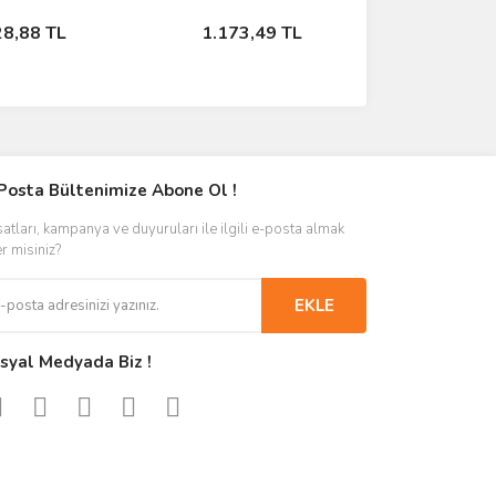
Stokta Yok
Stokta Yok
28,88 TL
1.173,49 TL
Posta Bültenimize Abone Ol !
satları, kampanya ve duyuruları ile ilgili e-posta almak
er misiniz?
EKLE
syal Medyada Biz !