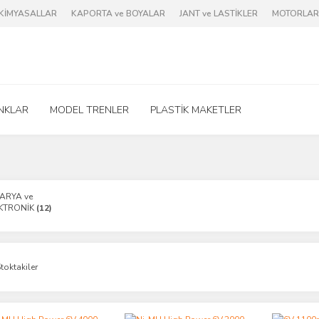
e KİMYASALLAR
KAPORTA ve BOYALAR
JANT ve LASTİKLER
MOTORLAR 
NKLAR
MODEL TRENLER
PLASTİK MAKETLER
ARYA ve
KTRONİK
(12)
toktakiler