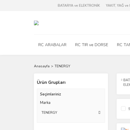
BATARYA ve ELEKTRONİK
YAKIT, YAĞ v
RC ARABALAR
RC TIR ve DORSE
RC TA
Anasayfa
TENERGY
BAT
Ürün Grupları
ELE
Seçimleriniz
Marka
S
TENERGY