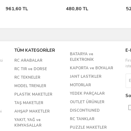
Stokta Yok
Stokta Yok
961,60 TL
480,80 TL
5
TÜM KATEGORİLER
E-
BATARYA ve
ELEKTRONİK
si
RC ARABALAR
Fır
ist
KAPORTA ve BOYALAR
RC TIR ve DORSE
JANT LASTİKLER
RC TEKNELER
MOTORLAR
MODEL TRENLER
YEDEK PARÇALAR
PLASTİK MAKETLER
So
OUTLET ÜRÜNLER
TAŞ MAKETLER
DISCONTIUNED
bi
AHŞAP MAKETLER
RC TANKLAR
YAKIT, YAĞ ve
KİMYASALLAR
PUZZLE MAKETLER