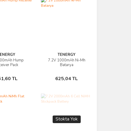
ENERGY
TENERGY
100mAh Hump
7.2V 1000mAh Ni-Mh
rünü İncele
Ürünü İncele
eiver Pack
Batarya
Sepete Ekle
Sepete Ekle
61,60 TL
625,04 TL
Stokta Yok