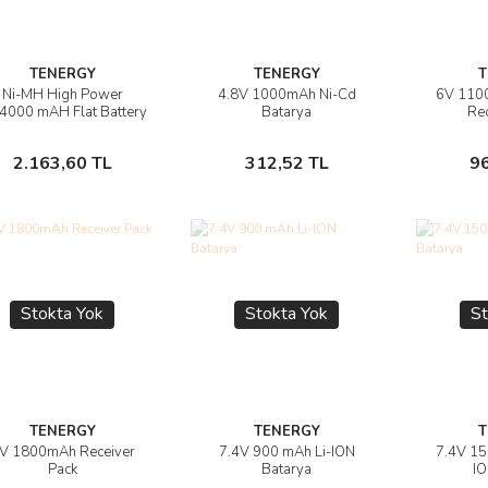
TENERGY
TENERGY
T
Ni-MH High Power
4.8V 1000mAh Ni-Cd
6V 1100
Ürünü İncele
Ürünü İncele
Ü
4000 mAH Flat Battery
Batarya
Rec
ck 1/5 Receiver Battery
Sepete Ekle
Sepete Ekle
2.163,60 TL
312,52 TL
9
Stokta Yok
Stokta Yok
St
TENERGY
TENERGY
T
V 1800mAh Receiver
7.4V 900 mAh Li-ION
7.4V 15
Ürünü İncele
Ürünü İncele
Ü
Pack
Batarya
IO