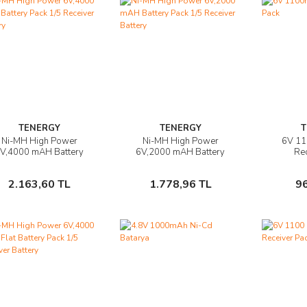
TENERGY
TENERGY
T
Ni-MH High Power
Ni-MH High Power
6V 1
Ürünü İncele
Ürünü İncele
Ü
V,4000 mAH Battery
6V,2000 mAH Battery
Rec
ck 1/5 Receiver Battery
Pack 1/5 Receiver Battery
Sepete Ekle
Sepete Ekle
2.163,60 TL
1.778,96 TL
9