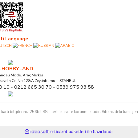
ti Language
ALHOBBYLAND
ndalı Model Araç Merkezi
naydın Cd.No:128/A Zeytinburnu - İSTANBUL
0 10 - 0212 665 30 70 - 0539 975 93 58
ı bilgileriniz 256bit SSL sertifikası ile korunmaktadır. Sitemizdeki tüm içerikl
ile
ideasoft
e-
hazırlandı.
ticaret