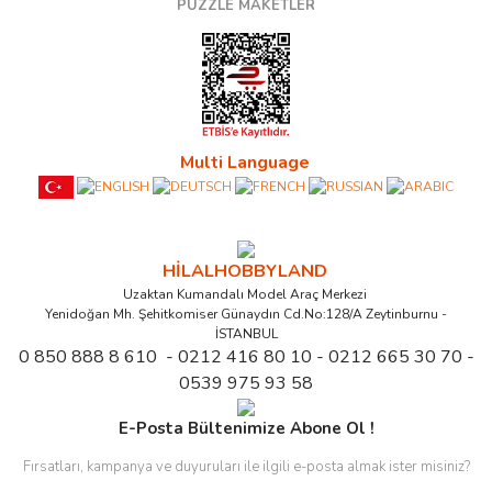
PUZZLE MAKETLER
Multi Language
HİLALHOBBYLAND
Uzaktan Kumandalı Model Araç Merkezi
Yenidoğan Mh. Şehitkomiser Günaydın Cd.No:128/A Zeytinburnu -
İSTANBUL
0 850 888 8 610 - 0212 416 80 10 - 0212 665 30 70 -
0539 975 93 58
E-Posta Bültenimize Abone Ol !
Fırsatları, kampanya ve duyuruları ile ilgili e-posta almak ister misiniz?