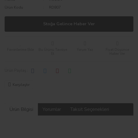
Ürün Kodu
RD807
Stoğa Gelince Haber Ver
Bu Ürünü Tavsiye
Yorum Yaz
Fiyat Düşünce
Et
Haber Ver
Ürün Paylaş :
Karşılaştır
Ürün Bilgisi
Yorumlar
Taksit Seçenekleri