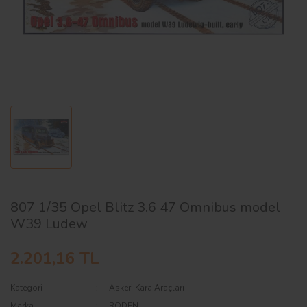
AĞAÇ ve ÇALILAR
YÜZEY KAPLAMA MALZEMELERİ
ELEKTRONİK EKİPMAN ve YEDEK
PARÇALAR
TEKNİK KİTAP ve KATALOGLAR
807 1/35 Opel Blitz 3.6 47 Omnibus model
W39 Ludew
2.201,16 TL
Kategori
Askeri Kara Araçları
Marka
RODEN