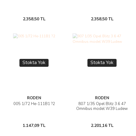
2.358,50 TL
2.358,50 TL
Stokta Yok
Stokta Yok
RODEN
RODEN
005 1/72 He-111B1 ?2
807 1/35 Opel Blitz 3.6 47
Omnibus model W39 Ludew
1.147,09 TL
2.201,16 TL