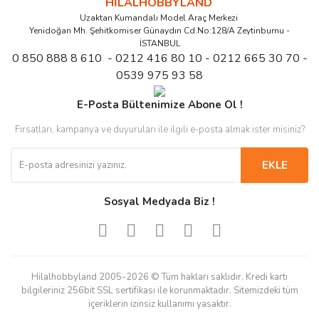
HİLALHOBBYLAND
Uzaktan Kumandalı Model Araç Merkezi
Yenidoğan Mh. Şehitkomiser Günaydın Cd.No:128/A Zeytinburnu -
İSTANBUL
0 850 888 8 610 - 0212 416 80 10 - 0212 665 30 70 -
0539 975 93 58
E-Posta Bültenimize Abone Ol !
Fırsatları, kampanya ve duyuruları ile ilgili e-posta almak ister misiniz?
EKLE
Sosyal Medyada Biz !
Hilalhobbyland 2005-2026 © Tüm hakları saklıdır. Kredi kartı
bilgileriniz 256bit SSL sertifikası ile korunmaktadır. Sitemizdeki tüm
içeriklerin izinsiz kullanımı yasaktır.