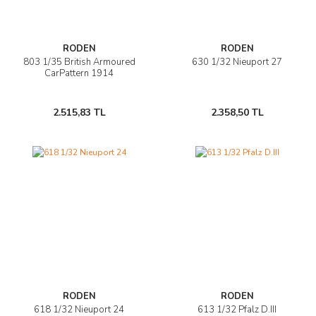
AĞAÇ ve ÇALILAR
RODEN
RODEN
YÜZEY KAPLAMA MALZEMELERİ
803 1/35 British Armoured
630 1/32 Nieuport 27
CarPattern 1914
ELEKTRONİK EKİPMAN ve YEDEK
PARÇALAR
2.515,83 TL
2.358,50 TL
TEKNİK KİTAP ve KATALOGLAR
RODEN
RODEN
618 1/32 Nieuport 24
613 1/32 Pfalz D.III