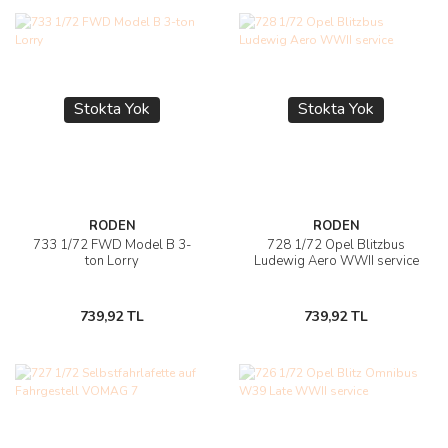
Stokta Yok
Stokta Yok
RODEN
RODEN
733 1/72 FWD Model B 3-
728 1/72 Opel Blitzbus
ton Lorry
Ludewig Aero WWII service
739,92 TL
739,92 TL