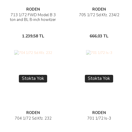
RODEN
RODEN
713 1/72 FWD Model B 3
705 1/72 Sd.Kfz. 234/2
ton and BL 8-inch howitzer
1.239,58 TL
666,03 TL
Stokta Yok
Stokta Yok
RODEN
RODEN
704 1/72 Sd.Kfz. 232
701 1/72 Is-3