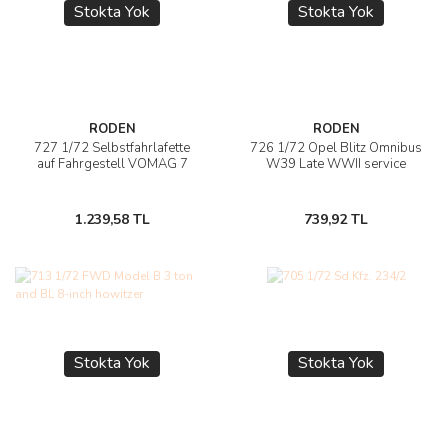
Stokta Yok
Stokta Yok
RODEN
RODEN
727 1/72 Selbstfahrlafette
726 1/72 Opel Blitz Omnibus
auf Fahrgestell VOMAG 7
W39 Late WWII service
1.239,58 TL
739,92 TL
Stokta Yok
Stokta Yok