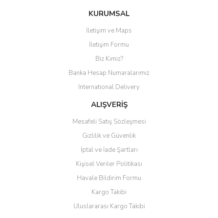
Bu ürüne ilk yorumu siz yapın!
KURUMSAL
İletişim ve Maps
Yorum Yaz
İletişim Formu
Biz Kimiz?
Banka Hesap Numaralarımız
International Delivery
ALIŞVERİŞ
Mesafeli Satış Sözleşmesi
Gizlilik ve Güvenlik
İptal ve İade Şartları
Kişisel Veriler Politikası
Havale Bildirim Formu
Kargo Takibi
Uluslararası Kargo Takibi