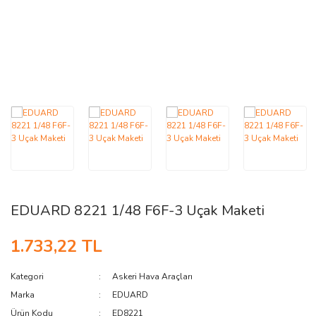
AĞAÇ ve ÇALILAR
YÜZEY KAPLAMA MALZEMELERİ
ELEKTRONİK EKİPMAN ve YEDEK
PARÇALAR
TEKNİK KİTAP ve KATALOGLAR
EDUARD 8221 1/48 F6F-3 Uçak Maketi
1.733,22 TL
Kategori
Askeri Hava Araçları
Marka
EDUARD
Ürün Kodu
ED8221