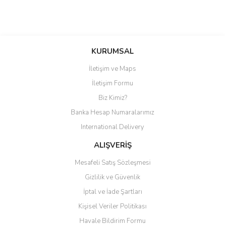
Bu ürüne ilk yorumu siz yapın!
KURUMSAL
İletişim ve Maps
Yorum Yaz
İletişim Formu
Biz Kimiz?
Banka Hesap Numaralarımız
International Delivery
ALIŞVERİŞ
Mesafeli Satış Sözleşmesi
Gizlilik ve Güvenlik
İptal ve İade Şartları
Kişisel Veriler Politikası
Havale Bildirim Formu