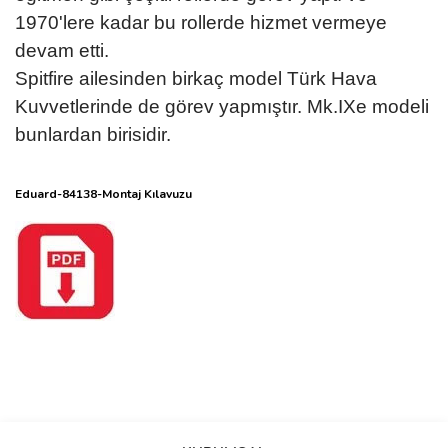
1970'lere kadar bu rollerde hizmet vermeye
devam etti.
Spitfire ailesinden birkaç model Türk Hava
Kuvvetlerinde de görev yapmıştır. Mk.IXe modeli
bunlardan birisidir.
Eduard-84138-Montaj Kılavuzu
Bu ürüne ilk yorumu siz yapın!