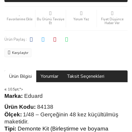
Bu Ürünü Tavsiye
Yorum Yaz
Fiyat Düşünce
Et
Haber Ver
Ürün Paylaş :
Karşılaştır
Ürün Bilgisi
Yorumlar
Taksit Seçenekleri
e: 10.5pt;">
Marka:
Eduard
Ürün Kodu:
84138
Ölçek:
1/48 – Gerçeğinin 48 kez
küçültülmüş
maketidir.
Tipi:
Demonte Kit (Birleştirme ve boyama