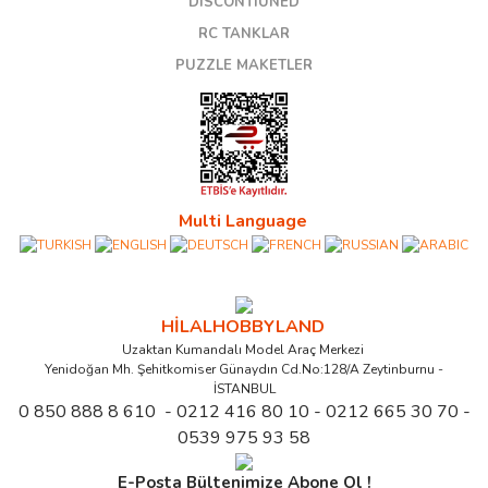
DISCONTIUNED
RC TANKLAR
PUZZLE MAKETLER
Multi Language
HİLALHOBBYLAND
Uzaktan Kumandalı Model Araç Merkezi
Yenidoğan Mh. Şehitkomiser Günaydın Cd.No:128/A Zeytinburnu -
İSTANBUL
0 850 888 8 610 - 0212 416 80 10 - 0212 665 30 70 -
0539 975 93 58
E-Posta Bültenimize Abone Ol !