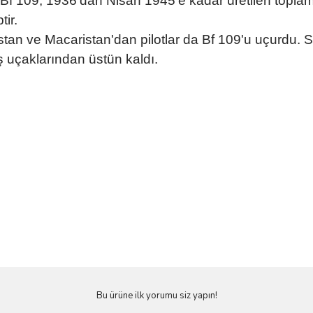
n Bf 109, 1936'dan Nisan 1945'e kadar üretilen topla
tir.
stan ve Macaristan'dan pilotlar da Bf 109'u uçurdu. 
 uçaklarından üstün kaldı.
Bu ürüne ilk yorumu siz yapın!