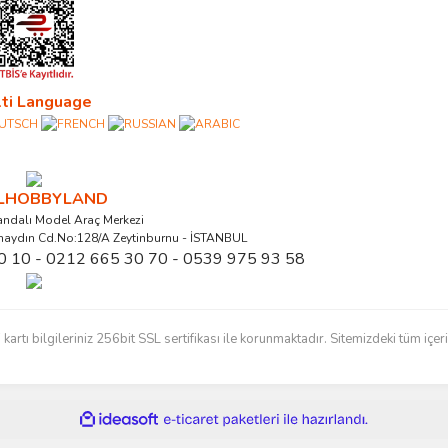
ti Language
ALHOBBYLAND
ndalı Model Araç Merkezi
naydın Cd.No:128/A Zeytinburnu - İSTANBUL
0 10 - 0212 665 30 70 - 0539 975 93 58
ı bilgileriniz 256bit SSL sertifikası ile korunmaktadır. Sitemizdeki tüm içerikl
ile
ideasoft
e-
hazırlandı.
ticaret