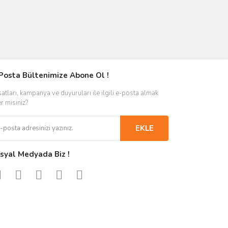
Posta Bültenimize Abone Ol !
satları, kampanya ve duyuruları ile ilgili e-posta almak
er misiniz?
EKLE
syal Medyada Biz !