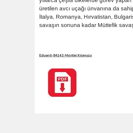
yıllarca çeşitli ülkelerde görev yapa
üretilen avcı uçağı ünvanına da sahip
İtalya, Romanya, Hırvatistan, Bulgari
savaşın sonuna kadar Müttefik savaş
Eduard-84142-Montaj Kılavuzu