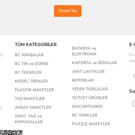
Yorum Yaz
TÜM KATEGORİLER
E-
BATARYA ve
ELEKTRONİK
si
RC ARABALAR
Fır
ist
KAPORTA ve BOYALAR
RC TIR ve DORSE
JANT LASTİKLER
RC TEKNELER
MOTORLAR
MODEL TRENLER
YEDEK PARÇALAR
PLASTİK MAKETLER
So
OUTLET ÜRÜNLER
TAŞ MAKETLER
DISCONTIUNED
bi
AHŞAP MAKETLER
RC TANKLAR
YAKIT, YAĞ ve
KİMYASALLAR
PUZZLE MAKETLER