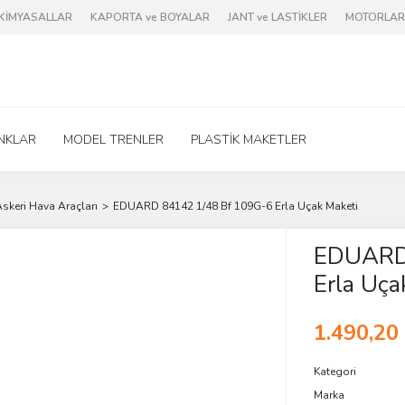
e KİMYASALLAR
KAPORTA ve BOYALAR
JANT ve LASTİKLER
MOTORLAR 
NKLAR
MODEL TRENLER
PLASTİK MAKETLER
skeri Hava Araçları
EDUARD 84142 1/48 Bf 109G-6 Erla Uçak Maketi
EDUARD
Erla Uça
1.490,20
Kategori
Marka