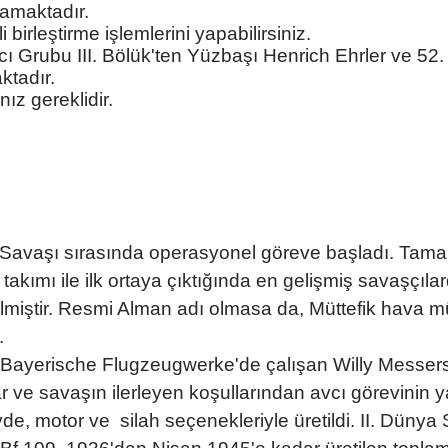
mamaktadır.
 birleştirme işlemlerini yapabilirsiniz.
Avcı Grubu III. Bölük'ten Yüzbaşı Henrich Ehrler ve 52
ktadır.
ız gereklidir.
İç Savaşı sırasında operasyonel göreve başladı. Ta
iş takımı ile ilk ortaya çıktığında en gelişmiş savaşçıla
ilmiştir. Resmi Alman adı olmasa da, Müttefik hava mü
ı.
r Bayerische Flugzeugwerke'de çalışan Willy Messers
lar ve savaşın ilerleyen koşullarından avcı görevinin
gövde, motor ve silah seçenekleriyle üretildi. II. Dün