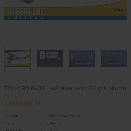
AĞAÇ ve ÇALILAR
YÜZEY KAPLAMA MALZEMELERİ
ELEKTRONİK EKİPMAN ve YEDEK
PARÇALAR
TEKNİK KİTAP ve KATALOGLAR
EDUARD 8432 1/48 Nieuport 17 Uçak Maketi
1.030,46 TL
Kategori
Askeri Hava Araçları
Marka
EDUARD
Ürün Kodu
ED8432