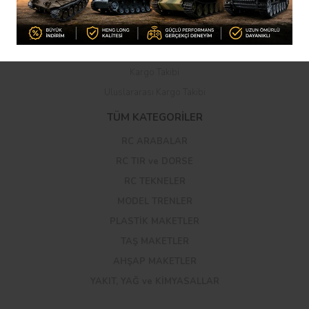
İptal ve İade Şartları
Kişisel Veriler Politikası
Havale Bildirim Formu
Kargo Takibi
Uluslararası Kargo Takibi
TÜM KATEGORİLER
RC ARABALAR
RC TIR ve DORSE
RC TEKNELER
MODEL TRENLER
PLASTİK MAKETLER
TAŞ MAKETLER
AHŞAP MAKETLER
YAKIT, YAĞ ve KİMYASALLAR