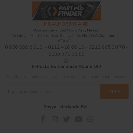
HİLALHOBBYLAND
Uzaktan Kumandalı Model Araç Merkezi
Yenidoğan Mh. Şehitkomiser Günaydın Cd.No:128/A Zeytinburnu -
İSTANBUL
0 850 888 8 610 - 0212 416 80 10 - 0212 665 30 70 -
0539 975 93 58
E-Posta Bültenimize Abone Ol !
Fırsatları, kampanya ve duyuruları ile ilgili e-posta almak ister misiniz?
EKLE
Sosyal Medyada Biz !