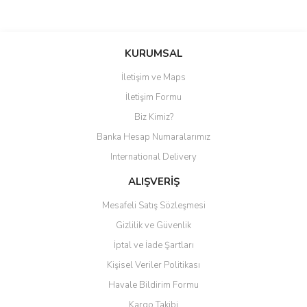
Bu ürüne ilk yorumu siz yapın!
KURUMSAL
İletişim ve Maps
Yorum Yaz
İletişim Formu
Biz Kimiz?
Banka Hesap Numaralarımız
International Delivery
ALIŞVERİŞ
Mesafeli Satış Sözleşmesi
Gizlilik ve Güvenlik
İptal ve İade Şartları
Kişisel Veriler Politikası
Havale Bildirim Formu
Kargo Takibi