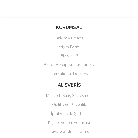
Bu ürüne ilk yorumu siz yapın!
KURUMSAL
İletişim ve Maps
Yorum Yaz
İletişim Formu
Biz Kimiz?
Banka Hesap Numaralarımız
International Delivery
ALIŞVERİŞ
Mesafeli Satış Sözleşmesi
Gizlilik ve Güvenlik
İptal ve İade Şartları
Kişisel Veriler Politikası
Havale Bildirim Formu