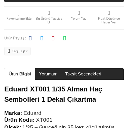
Bu Ürünü Tavsiye
Yorum Yaz
Fiyat Düşünce
Et
Haber Ver
Ürün Paylaş :
Karşılaştır
Ürün Bilgisi
Yorumlar
Taksit Seçenekleri
Eduard XT001 1/35 Alman Haç
Sembolleri 1 Dekal Çıkartma
Marka:
Eduard
Ürün Kodu:
XT001
Ölçek:
1/35 – Gerçeğinin 35 kez küçültülmüş