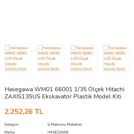
AĞAÇ ve ÇALILAR
YÜZEY KAPLAMA MALZEMELERİ
ELEKTRONİK EKİPMAN ve YEDEK
PARÇALAR
TEKNİK KİTAP ve KATALOGLAR
Hasegawa WM01 66001 1/35 Ölçek Hitachi
ZAXIS135US Ekskavatör Plastik Model Kiti
2.252,26 TL
Kategori
İş Makinası Maketleri
Marka
HASEGAWA