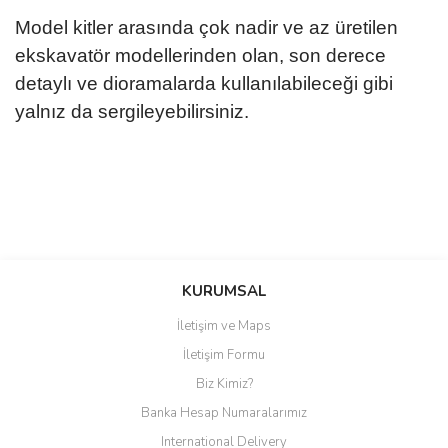
Model kitler arasında çok nadir ve az üretilen
ekskavatör modellerinden olan, son derece
detaylı ve dioramalarda kullanılabileceği gibi
yalnız da sergileyebilirsiniz.
Bu ürüne ilk yorumu siz yapın!
KURUMSAL
İletişim ve Maps
Yorum Yaz
İletişim Formu
Biz Kimiz?
Banka Hesap Numaralarımız
International Delivery