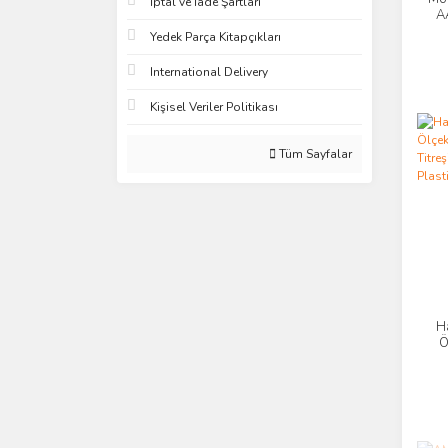
İptal ve İade Şartları
AA
K
Yedek Parça Kitapçıkları
International Delivery
Kişisel Veriler Politikası
Tüm Sayfalar
H
Ö
Ti