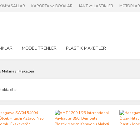
e KİMYASALLAR
KAPORTA ve BOYALAR
JANT ve LASTİKLER
MOTORLAR 
NKLAR
MODEL TRENLER
PLASTİK MAKETLER
ş Makinası Maketleri
toktakiler