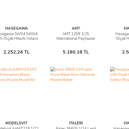
HASEGAWA
AMT
H
segawa SW04 54004
AMT 1209 1/25
Hasega
Ürünü İncele
Ürünü İncele
Ü
5 Ölçek Hitachi Astaco
International Payhauler
Ölçek Hi
Neo Çift Bomlu
350, Demonte Plastik
Loader P
Ekskavatör,
Maden Kamyonu Maketi
Sepete Ekle
Sepete Ekle
2.252,26 TL
5.180,18 TL
2.
MODELSVIT
ITALERI
H
delsvit AAM7219 1/72
Italeri 3660S 1/24 Land
Hasega