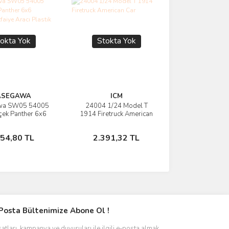
okta Yok
Stokta Yok
ASEGAWA
ICM
wa SW05 54005
24004 1/24 Model T
rünü İncele
Ürünü İncele
çek Panther 6x6
1914 Firetruck American
nı İtfaiye Aracı
Car
ik Model Kiti
Stokta Yok
Stokta Yok
854,80 TL
2.391,32 TL
Posta Bültenimize Abone Ol !
satları, kampanya ve duyuruları ile ilgili e-posta almak