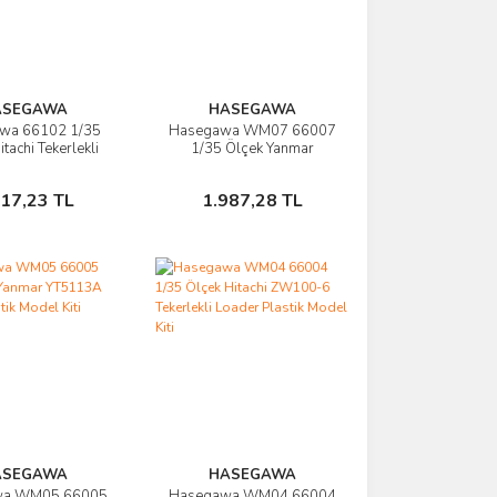
ASEGAWA
HASEGAWA
wa 66102 1/35
Hasegawa WM07 66007
rünü İncele
Ürünü İncele
tachi Tekerlekli
1/35 Ölçek Yanmar
lastik Model Kiti
YH6115 Biçer Döver
Plastik Model Kiti
Sepete Ekle
Sepete Ekle
517,23 TL
1.987,28 TL
ASEGAWA
HASEGAWA
wa WM05 66005
Hasegawa WM04 66004