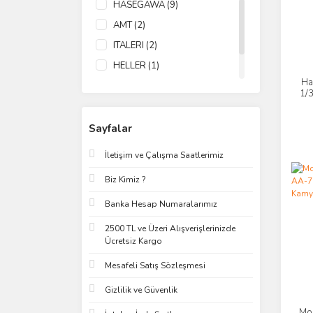
HASEGAWA (9)
AMT (2)
ITALERI (2)
HELLER (1)
Ha
ICM (1)
1/3
MODELSVIT (1)
Sayfalar
İletişim ve Çalışma Saatlerimiz
Biz Kimiz ?
Banka Hesap Numaralarımız
2500 TL ve Üzeri Alışverişlerinizde
Ücretsiz Kargo
Mesafeli Satış Sözleşmesi
Gizlilik ve Güvenlik
Mo