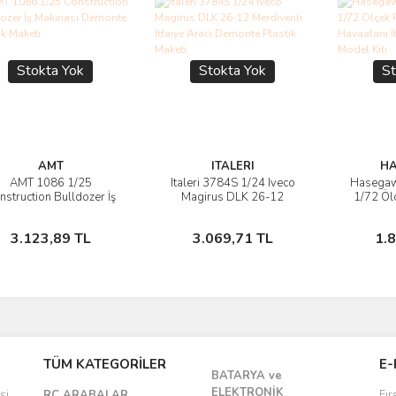
Stokta Yok
Stokta Yok
St
AMT
ITALERI
H
AMT 1086 1/25
Italeri 3784S 1/24 Iveco
Hasega
Ürünü İncele
Ürünü İncele
Ü
nstruction Bulldozer İş
Magirus DLK 26-12
1/72 Öl
kinası Demonte Plastik
Merdivenli İtfaiye Aracı
Havaala
Maketi
Demonte Plastik Maketi
Plast
Stokta Yok
Stokta Yok
3.123,89 TL
3.069,71 TL
1.
TÜM KATEGORİLER
E-
BATARYA ve
ELEKTRONİK
si
RC ARABALAR
Fır