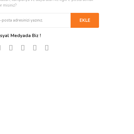
er misiniz?
EKLE
syal Medyada Biz !