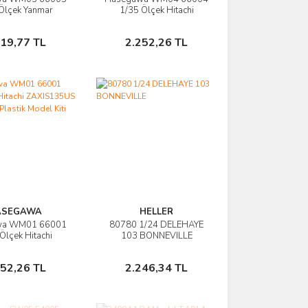
rünü İncele
Ürünü İncele
Ölçek Yanmar
1/35 Ölçek Hitachi
 Traktör Plastik
ZW100-6 Tekerlekli
odel Kiti
Loader Plastik Model Kiti
Sepete Ekle
Sepete Ekle
119,77 TL
2.252,26 TL
ASEGAWA
HELLER
wa WM01 66001
80780 1/24 DELEHAYE
rünü İncele
Ürünü İncele
Ölçek Hitachi
103 BONNEVILLE
5US Ekskavatör
ik Model Kiti
Sepete Ekle
Sepete Ekle
252,26 TL
2.246,34 TL