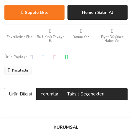
Sepete Ekle
Hemen Satın Al
Bu Ürünü Tavsiye
Yorum Yaz
Fiyat Düşünce
Et
Haber Ver
Ürün Paylaş :
Karşılaştır
Ürün Bilgisi
Yorumlar
Taksit Seçenekleri
Bu ürüne ilk yorumu siz yapın!
KURUMSAL