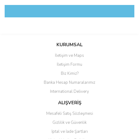
Bu ürüne ilk yorumu siz yapın!
KURUMSAL
İletişim ve Maps
Yorum Yaz
İletişim Formu
Biz Kimiz?
Banka Hesap Numaralarımız
International Delivery
ALIŞVERİŞ
Mesafeli Satış Sözleşmesi
Gizlilik ve Güvenlik
İptal ve İade Şartları