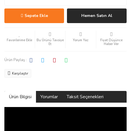
Sepete Ekle
Hemen Satın Al
Bu Ürünü Tavsiye
Yorum Yaz
Fiyat Düşünce
Et
Haber Ver
Ürün Paylaş :
Karşılaştır
Ürün Bilgisi
Yorumlar
Taksit Seçenekleri