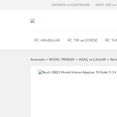
BATARYA ve ELEKTRONİK
YAKIT, YAĞ v
RC ARABALAR
RC TIR ve DORSE
RC TA
Anasayfa
MODEL TRENLER
AĞAÇ ve ÇALILAR
Noch