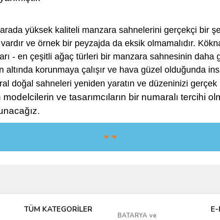
rada yüksek kaliteli manzara sahnelerini gerçekçi bir ş
ardır ve örnek bir peyzajda da eksik olmamalıdır. Kökna
arı - en çeşitli ağaç türleri bir manzara sahnesinin daha
 altında korunmaya çalışır ve hava güzel olduğunda insan
ral doğal sahneleri yeniden yaratın ve düzeninizi gerçek
n modelcilerin ve tasarımcıların bir numaralı tercihi
unacağız.
☛ ☚
Bu ürüne ilk yorumu siz yapın!
TÜM KATEGORİLER
E-
BATARYA ve