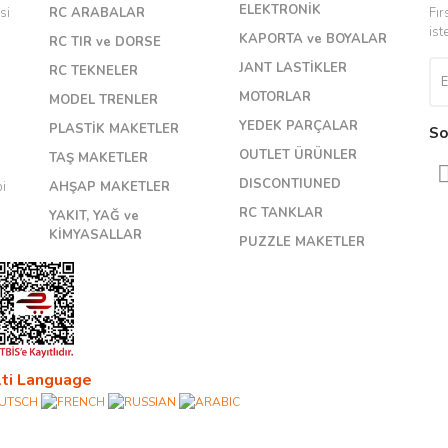
Yorum Yaz
ELEKTRONİK
si
RC ARABALAR
Fır
ist
KAPORTA ve BOYALAR
RC TIR ve DORSE
JANT LASTİKLER
RC TEKNELER
MOTORLAR
MODEL TRENLER
YEDEK PARÇALAR
PLASTİK MAKETLER
So
OUTLET ÜRÜNLER
TAŞ MAKETLER
DISCONTIUNED
bi
AHŞAP MAKETLER
RC TANKLAR
YAKIT, YAĞ ve
KİMYASALLAR
PUZZLE MAKETLER
ti Language