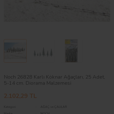
AĞAÇ ve ÇALILAR
YÜZEY KAPLAMA MALZEMELERİ
ELEKTRONİK EKİPMAN ve YEDEK
PARÇALAR
TEKNİK KİTAP ve KATALOGLAR
Noch 26828 Karlı Köknar Ağaçları, 25 Adet,
5-14 cm. Diorama Malzemesi
2.102,29 TL
Kategori
AĞAÇ ve ÇALILAR
Marka
NOCH