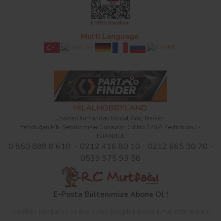
Multi Language
HİLALHOBBYLAND
Uzaktan Kumandalı Model Araç Merkezi
Yenidoğan Mh. Şehitkomiser Günaydın Cd.No:128/A Zeytinburnu -
İSTANBUL
0 850 888 8 610 - 0212 416 80 10 - 0212 665 30 70 -
0539 975 93 58
E-Posta Bültenimize Abone Ol !
Fırsatları, kampanya ve duyuruları ile ilgili e-posta almak ister misiniz?