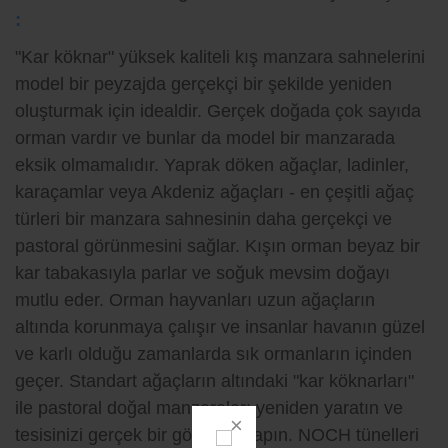
:
"Kar köknar" yüksek kaliteli kış manzara sahnelerini
model bir peyzajda gerçekçi bir şekilde yeniden
oluşturmak için idealdir. Gerçek doğada çok sayıda
orman vardır ve bunlar da model bir manzarada
eksik olmamalıdır. Yaprak döken ağaçlar, ladinler,
karaçamlar veya Akdeniz ağaçları - en çeşitli ağaç
türleri bir manzara sahnesinin daha gerçekçi ve
pastoral görünmesini sağlar. Kışın orman beyaz bir
kar tabakasıyla parlar ve soğuk mevsim doğayı
mutlu eder. Orman hayvanları uzun ağaçların
altında korunmaya çalışır ve insanlar havanın güzel
ve karlı olduğu zamanlarda sık ormanların içinden
geçer. Standart ağaçların altındaki "kar köknarları"
ile pastoral doğal manzaraları yeniden yaratın ve
tesisinizi gerçek bir göz alıcı yapın. NOCH tünelleri