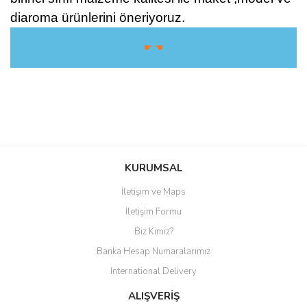
diaroma ürünlerini öneriyoruz.
☛ ☚
Bu ürüne ilk yorumu siz yapın!
KURUMSAL
Yorum Yaz
İletişim ve Maps
İletişim Formu
Biz Kimiz?
Banka Hesap Numaralarımız
International Delivery
ALIŞVERİŞ