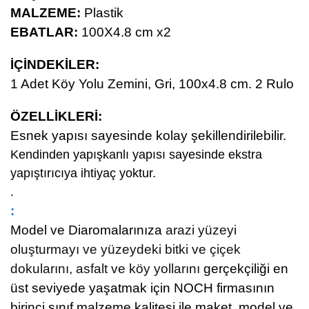
MALZEME:
Plastik
EBATLAR
:
100X4.8 cm x2
İÇİNDEKİLER:
1 Adet
Köy Yolu Zemini, Gri, 100x4.8 cm. 2 Rulo
ÖZELLİKLERİ
:
Esnek yapısı sayesinde kolay şekillendirilebilir.
Kendinden yapışkanlı yapısı sayesinde ekstra
yapıştırıcıya ihtiyaç yoktur.
.
:
Model ve Diaromalarınıza
arazi yüzeyi
oluşturmayı ve yüzeydeki bitki ve çiçek
dokularını, asfalt ve köy yollarını
gerçekçiliği en
üst seviyede yaşatmak için NOCH firmasının
birinci sınıf malzeme kalitesi ile maket ,model ve