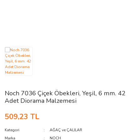
AĞAÇ ve ÇALILAR
YÜZEY KAPLAMA MALZEMELERİ
ELEKTRONİK EKİPMAN ve YEDEK
PARÇALAR
TEKNİK KİTAP ve KATALOGLAR
Noch 7036 Çiçek Öbekleri, Yeşil, 6 mm. 42
Adet Diorama Malzemesi
509,23 TL
Kategori
AĞAÇ ve ÇALILAR
Marka
NOCH