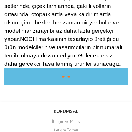
setlerinde, çiçek tarhlarında, çakıllı yolların
ortasında, otoparklarda veya kaldırımlarda
olsun: çim öbekleri her zaman bir yer bulur ve
model manzarayı biraz daha fazla gerçekçi
yapar.NOCH markasının tasarlayıp ürettiği bu
ürün modelcilerin ve tasarımcıların bir numaralı
tercihi olmaya devam ediyor. Gelecekte size
daha gerçekçi Tasarlanmış ürünler sunacağız.
☛ ☚
Bu ürüne ilk yorumu siz yapın!
KURUMSAL
İletişim ve Maps
Yorum Yaz
İletişim Formu