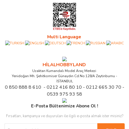
Multi Language
HİLALHOBBYLAND
Uzaktan Kumandalı Model Araç Merkezi
Yenidoğan Mh. Şehitkomiser Günaydın Cd.No:128/A Zeytinburnu -
İSTANBUL
0 850 888 8 610 - 0212 416 80 10 - 0212 665 30 70 -
0539 975 93 58
E-Posta Bültenimize Abone Ol !
Fırsatları, kampanya ve duyuruları ile ilgili e-posta almak ister misiniz?