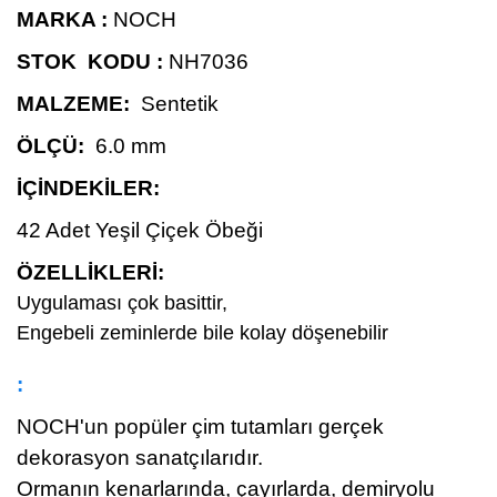
MARKA :
NOCH
STOK KODU :
NH7036
MALZEME:
Sentetik
ÖLÇÜ:
6.0 mm
İÇİNDEKİLER:
42 Adet Yeşil Çiçek Öbeği
ÖZELLİKLERİ
:
Uygulaması çok basittir,
Engebeli zeminlerde bile kolay döşenebilir
:
NOCH'un popüler çim tutamları gerçek
dekorasyon sanatçılarıdır.
Ormanın kenarlarında, çayırlarda, demiryolu