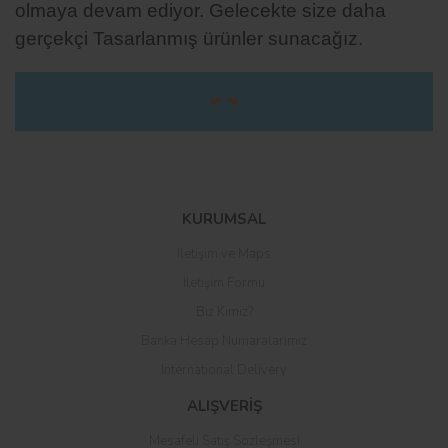
olmaya devam ediyor.
Gelecekte size daha
gerçekçi Tasarlanmış ürünler sunacağız.
☛ ☚
Bu ürüne ilk yorumu siz yapın!
KURUMSAL
İletişim ve Maps
Yorum Yaz
İletişim Formu
Biz Kimiz?
Banka Hesap Numaralarımız
International Delivery
ALIŞVERİŞ
Mesafeli Satış Sözleşmesi