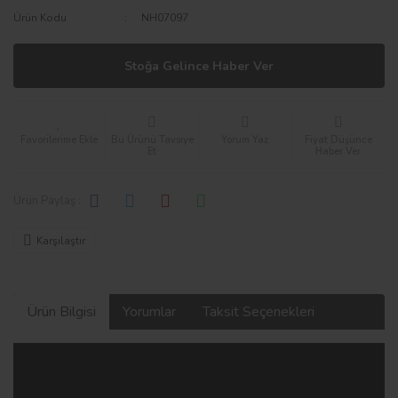
Ürün Kodu
NH07097
Stoğa Gelince Haber Ver
Bu Ürünü Tavsiye
Yorum Yaz
Fiyat Düşünce
Et
Haber Ver
Ürün Paylaş :
Karşılaştır
Ürün Bilgisi
Yorumlar
Taksit Seçenekleri