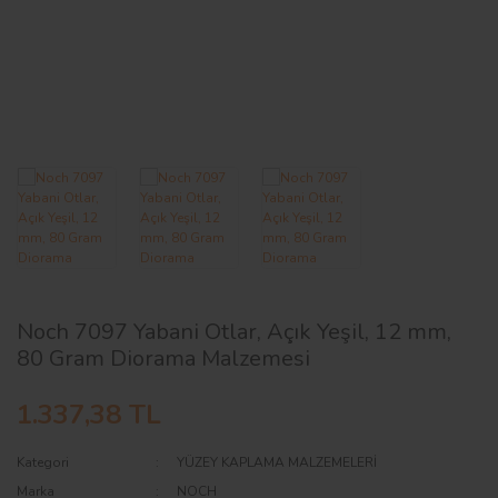
AĞAÇ ve ÇALILAR
YÜZEY KAPLAMA MALZEMELERİ
ELEKTRONİK EKİPMAN ve YEDEK
PARÇALAR
TEKNİK KİTAP ve KATALOGLAR
Noch 7097 Yabani Otlar, Açık Yeşil, 12 mm,
80 Gram Diorama Malzemesi
1.337,38 TL
Kategori
YÜZEY KAPLAMA MALZEMELERİ
Marka
NOCH