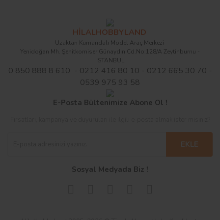
HİLALHOBBYLAND
Uzaktan Kumandalı Model Araç Merkezi
Yenidoğan Mh. Şehitkomiser Günaydın Cd.No:128/A Zeytinburnu -
İSTANBUL
0 850 888 8 610 - 0212 416 80 10 - 0212 665 30 70 -
0539 975 93 58
E-Posta Bültenimize Abone Ol !
Fırsatları, kampanya ve duyuruları ile ilgili e-posta almak ister misiniz?
EKLE
Sosyal Medyada Biz !