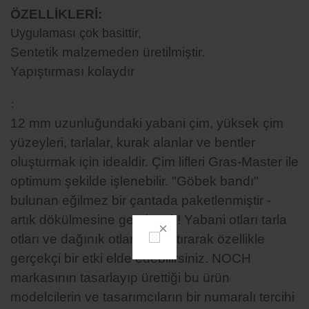
ÖZELLİKLERİ
:
Uygulaması çok basittir,
Sentetik malzemeden üretilmiştir.
Yapıştırması kolaydır
:
12 mm uzunluğundaki yabani çim, yüksek çim
yüzeyleri, tarlalar, kurak alanlar ve bentler
oluşturmak için idealdir. Çim lifleri Gras-Master ile
optimum şekilde işlenebilir. "Göbek bandı"
bulunan eğilmez bir çantada paketlenmiştir -
artık dökülmesine gerek yok! Yabani otları tarla
otları ve dağınık otlarla karıştırarak özellikle
gerçekçi bir etki elde edebilirsiniz. NOCH
markasının tasarlayıp
ürettiği bu ürün
modelcilerin ve tasarımcıların bir numaralı tercihi