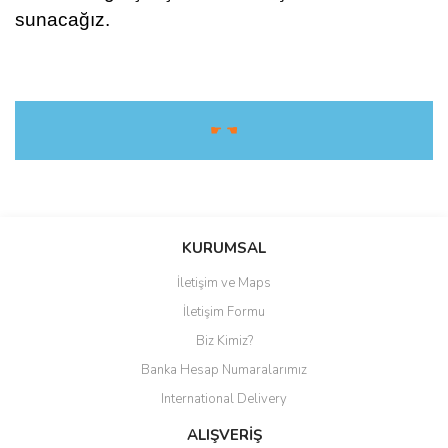
sunacağız.
☛ ☚
Bu ürüne ilk yorumu siz yapın!
KURUMSAL
İletişim ve Maps
Yorum Yaz
İletişim Formu
Biz Kimiz?
Banka Hesap Numaralarımız
International Delivery
ALIŞVERİŞ