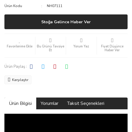
Ürün Kodu
NH07111
Stoğa Gelince Haber Ver
Bu Ürünü Tavsiye
Yorum Yaz
Fiyat Düşünce
Et
Haber Ver
Ürün Paylaş :
Karşılaştır
Ürün Bilgisi
Yorumlar
Taksit Seçenekleri