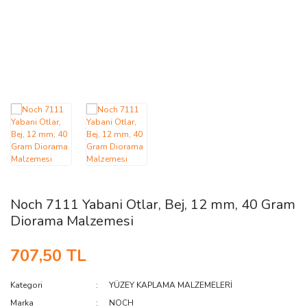
AĞAÇ ve ÇALILAR
YÜZEY KAPLAMA MALZEMELERİ
ELEKTRONİK EKİPMAN ve YEDEK
PARÇALAR
TEKNİK KİTAP ve KATALOGLAR
Noch 7111 Yabani Otlar, Bej, 12 mm, 40 Gram
Diorama Malzemesi
707,50 TL
Kategori
YÜZEY KAPLAMA MALZEMELERİ
Marka
NOCH