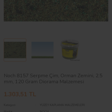
AĞAÇ ve ÇALILAR
YÜZEY KAPLAMA MALZEMELERİ
ELEKTRONİK EKİPMAN ve YEDEK
PARÇALAR
TEKNİK KİTAP ve KATALOGLAR
Noch 8157 Serpme Çim, Orman Zemini, 2.5
mm, 120 Gram Diorama Malzemesi
1.303,51 TL
Kategori
YÜZEY KAPLAMA MALZEMELERİ
Marka
NOCH