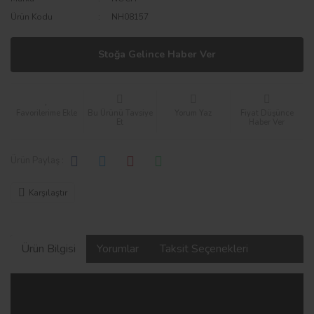
Ürün Kodu
NH08157
Stoğa Gelince Haber Ver
Bu Ürünü Tavsiye
Yorum Yaz
Fiyat Düşünce
Et
Haber Ver
Ürün Paylaş :
Karşılaştır
Ürün Bilgisi
Yorumlar
Taksit Seçenekleri