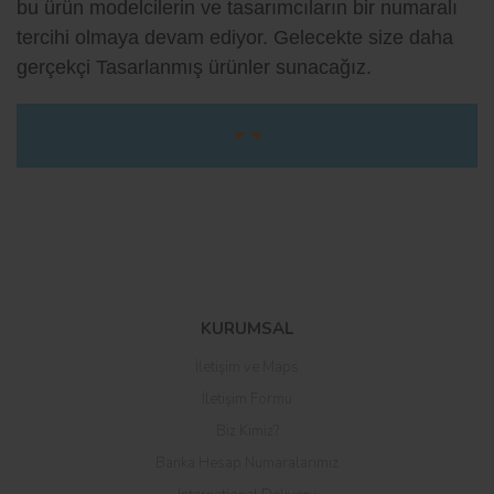
bu ürün modelcilerin ve tasarımcıların bir numaralı
tercihi olmaya devam ediyor. Gelecekte size daha
gerçekçi Tasarlanmış ürünler sunacağız.
☛ ☚
Bu ürüne ilk yorumu siz yapın!
KURUMSAL
Yorum Yaz
İletişim ve Maps
İletişim Formu
Biz Kimiz?
Banka Hesap Numaralarımız