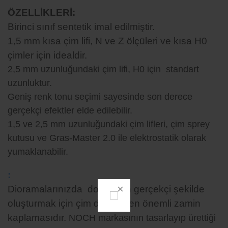
ÖZELLİKLERİ
:
Birinci sınıf sentetik imal edilmiştir.
1,5 mm kısa çim lifi, N ve Z ölçüleri ve kısa H0
çimler için idealdir.
2,5 mm uzunluğundaki çim lifi, H0 için standart
uzunluktur.
Geniş renk tonu seçimi sayesinde son derece
gerçekçi efektler elde edilebilir.
1,5 ve 2,5 mm uzunluğundaki çim lifleri, çim sprey
kutusu ve Gras-Master 2.0 ile elektrostatik olarak
yumaklanabilir.
:
Dioramalarınızda doğayı en gerçekçi şekilde
oluşturmak için çim dokusu en önemli zamin
kaplamasıdır.
NOCH markasının tasarlayıp ürettiği