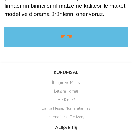
firmasının birinci sınıf malzeme kalitesi ile maket
model ve diorama ürünlerini öneriyoruz.
☛ ☚
Bu ürüne ilk yorumu siz yapın!
KURUMSAL
İletişim ve Maps
Yorum Yaz
İletişim Formu
Biz Kimiz?
Banka Hesap Numaralarımız
International Delivery
ALIŞVERİŞ