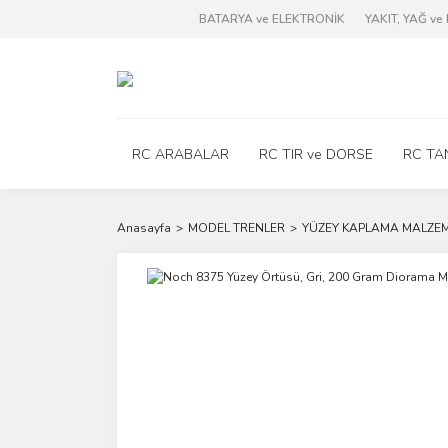
BATARYA ve ELEKTRONİK
YAKIT, YAĞ v
RC ARABALAR
RC TIR ve DORSE
RC TA
Anasayfa
MODEL TRENLER
YÜZEY KAPLAMA MALZEM