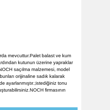
rda mevcuttur.Palet balast ve kum
e ardından kutunun üzerine yapraklar
er NOCH saçılma malzemesi, model
unları orijinaline sadık kalarak
e ayarlanmıştır.;istediğiniz tonu
luşturabilirsiniz.NOCH firmasının