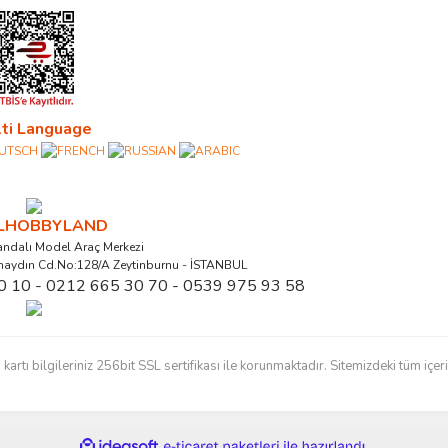
ti Language
ALHOBBYLAND
ndalı Model Araç Merkezi
naydın Cd.No:128/A Zeytinburnu - İSTANBUL
0 10 - 0212 665 30 70 - 0539 975 93 58
ı bilgileriniz 256bit SSL sertifikası ile korunmaktadır. Sitemizdeki tüm içerikl
ile
ideasoft
e-