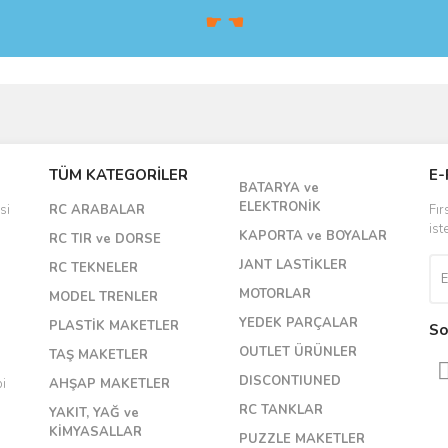
☛ ☚
Bu ürüne ilk yorumu siz yapın!
TÜM KATEGORİLER
E-
Yorum Yaz
BATARYA ve
ELEKTRONİK
si
RC ARABALAR
Fır
ist
KAPORTA ve BOYALAR
RC TIR ve DORSE
JANT LASTİKLER
RC TEKNELER
MOTORLAR
MODEL TRENLER
YEDEK PARÇALAR
PLASTİK MAKETLER
So
OUTLET ÜRÜNLER
TAŞ MAKETLER
DISCONTIUNED
bi
AHŞAP MAKETLER
RC TANKLAR
YAKIT, YAĞ ve
KİMYASALLAR
PUZZLE MAKETLER