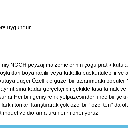
re uygundur.
ilmiş NOCH peyzaj malzemelerinin çoğu pratik kutula
boşlukları boyanabilir veya tutkalla püskürtülebilir v
kutuya düşer.Özellikle güzel bir tasarımdaki popül
yrıntısına kadar gerçekçi bir şekilde tasarlamak ve b
unar.Her biri geniş renk yelpazesinden ince bir şekild
farklı tonları karıştırarak çok özel bir "özel ton" da o
et model ve diorama ürünlerini öneriyoruz.