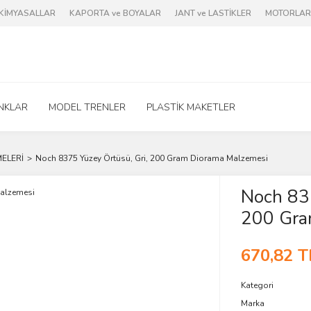
e KİMYASALLAR
KAPORTA ve BOYALAR
JANT ve LASTİKLER
MOTORLAR 
NKLAR
MODEL TRENLER
PLASTİK MAKETLER
ELERİ
Noch 8375 Yüzey Örtüsü, Gri, 200 Gram Diorama Malzemesi
Noch 837
200 Gra
670,82 T
Kategori
Marka