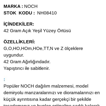
MARKA :
NOCH
STOK KODU :
NH08410
İÇİNDEKİLER:
42
Gram Açık Yeşil Yüzey Örtüsü
ÖZELLİKLERİ
:
G,O,HO,HOm,HOe,TT,N ve Z ölçeklere
uygundur.
42 Gram Ağırlığındadır.
Yapıştırıcı ile sabitlenir.
:
Popüler NOCH dağılım malzemesi, model
demiryolu manzaralarınızı ve dioramalarınızı en
küçük ayrıntısına kadar gerçekçi bir şekilde
tasarlamanız ve bunları orijinaline sadık kalarak