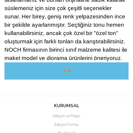
süslemeniz için size çok çeşitli seçenekler
sunar. Her birey, geniş renk yelpazesinden ince
bir şekilde ayarlanmıştır. Seçtiğiniz tonu hemen
kullanabilirsiniz, ancak çok özel bir "özel ton"
oluşturmak için farklı tonları da karıştırabilirsiniz.
NOCH firmasının birinci sınıf malzeme kalitesi ile
maket model ve diorama ürünlerini öneriyoruz.
☛ ☚
Bu ürüne ilk yorumu siz yapın!
KURUMSAL
İletişim ve Maps
Yorum Yaz
İletişim Formu