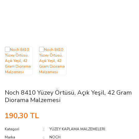
AĞAÇ ve ÇALILAR
YÜZEY KAPLAMA MALZEMELERİ
ELEKTRONİK EKİPMAN ve YEDEK
PARÇALAR
TEKNİK KİTAP ve KATALOGLAR
Noch 8410 Yüzey Örtüsü, Açık Yeşil, 42 Gram
Diorama Malzemesi
190,30 TL
Kategori
YÜZEY KAPLAMA MALZEMELERİ
Marka
NOCH