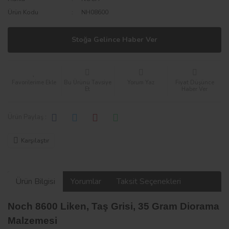
Ürün Kodu
NH08600
Stoğa Gelince Haber Ver
Bu Ürünü Tavsiye
Yorum Yaz
Fiyat Düşünce
Et
Haber Ver
Ürün Paylaş :
Karşılaştır
Ürün Bilgisi
Yorumlar
Taksit Seçenekleri
Noch 8600 Liken, Taş Grisi, 35 Gram Diorama
Malzemesi