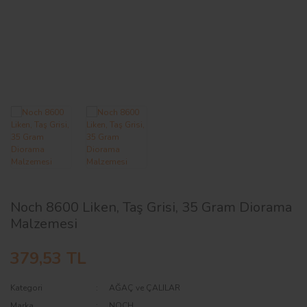
AĞAÇ ve ÇALILAR
YÜZEY KAPLAMA MALZEMELERİ
ELEKTRONİK EKİPMAN ve YEDEK
PARÇALAR
TEKNİK KİTAP ve KATALOGLAR
Noch 8600 Liken, Taş Grisi, 35 Gram Diorama
Malzemesi
379,53 TL
Kategori
AĞAÇ ve ÇALILAR
Marka
NOCH