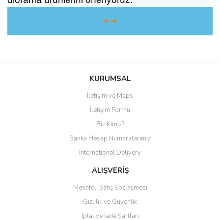
☛ ☚
Bu ürüne ilk yorumu siz yapın!
KURUMSAL
İletişim ve Maps
Yorum Yaz
İletişim Formu
Biz Kimiz?
Banka Hesap Numaralarımız
International Delivery
ALIŞVERİŞ
Mesafeli Satış Sözleşmesi
Gizlilik ve Güvenlik
İptal ve İade Şartları