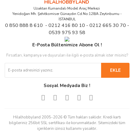
HİLALHOBBYLAND
Uzaktan Kumandalı Model Araç Merkezi
Yenidoğan Mh. Şehitkomiser Günaydın Cd.No:128/A Zeytinburnu -
İSTANBUL
0 850 888 8 610 - 0212 416 80 10 - 0212 665 30 70 -
0539 975 93 58
E-Posta Bültenimize Abone Ol !
Fırsatları, kampanya ve duyuruları ile ilgili e-posta almak ister misiniz?
EKLE
Sosyal Medyada Biz !
Hilalhobbyland 2005-2026 © Tüm hakları saklıdır. Kredi kartı
bilgileriniz 256bit SSL sertifikası ile korunmaktadır. Sitemizdeki tüm
içeriklerin izinsiz kullanımı yasaktır.