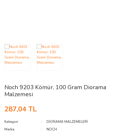
AĞAÇ ve ÇALILAR
YÜZEY KAPLAMA MALZEMELERİ
ELEKTRONİK EKİPMAN ve YEDEK
PARÇALAR
TEKNİK KİTAP ve KATALOGLAR
Noch 9203 Kömür, 100 Gram Diorama
Malzemesi
287,04 TL
Kategori
DİORAMA MALZEMELERİ
Marka
NOCH