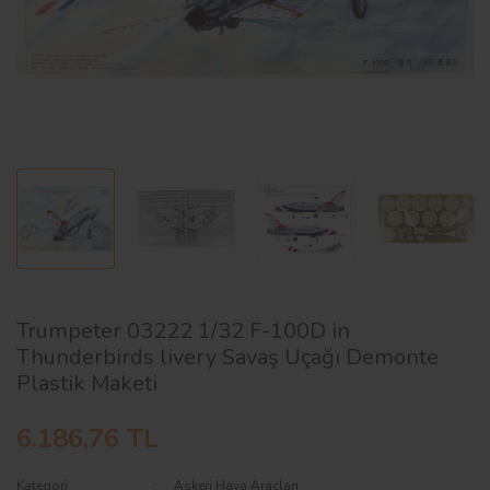
AĞAÇ ve ÇALILAR
YÜZEY KAPLAMA MALZEMELERİ
ELEKTRONİK EKİPMAN ve YEDEK
PARÇALAR
TEKNİK KİTAP ve KATALOGLAR
Trumpeter 03222 1/32 F-100D in
Thunderbirds livery Savaş Uçağı Demonte
Plastik Maketi
6.186,76 TL
Kategori
Askeri Hava Araçları