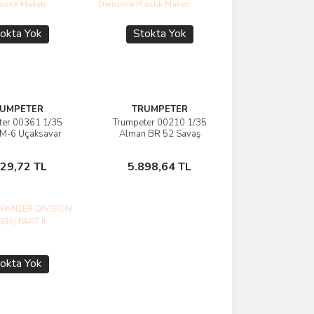
okta Yok
Stokta Yok
UMPETER
TRUMPETER
ter 00361 1/35
Trumpeter 00210 1/35
rünü İncele
Ürünü İncele
M-6 Uçaksavar
Alman BR 52 Savaş
Demonte Plastik
Lokomotifi Demonte
Maketi
Plastik Maketi
Stokta Yok
Stokta Yok
129,72 TL
5.898,64 TL
okta Yok