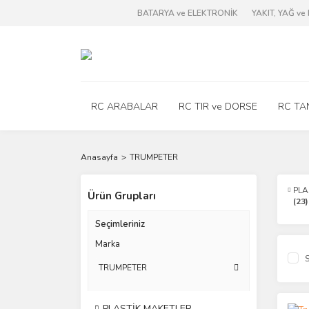
BATARYA ve ELEKTRONİK
YAKIT, YAĞ v
RC ARABALAR
RC TIR ve DORSE
RC TA
Anasayfa
TRUMPETER
PLA
Ürün Grupları
(23)
Seçimleriniz
Marka
S
TRUMPETER
PLASTİK MAKETLER