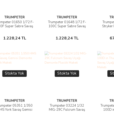
TRUMPETER
TRUMPETER
TR
umpeter 01650 1/72 F-
Trumpeter 01648 1/72 F-
Trumpe
Ürünü İncele
Ürünü İncele
Ü
0F Super Sabre Savaş
100C Super Sabre Savaş
Stryker 
çağı Demonte Plastik
Uçağı Demonte Plastik
(ICV) 
Maketi
Maketi
Sepete Ekle
Sepete Ekle
1.228,24 TL
1.228,24 TL
6
Stokta Yok
Stokta Yok
St
TRUMPETER
TRUMPETER
TR
umpeter 05351 1/350
Trumpeter 03224 1/32
Trumpete
Ürünü İncele
Ürünü İncele
Ü
MS York Savaş Gemisi
MIG-29C Fulcrum Savaş
100D i
emonte Plastik Maketi
Uçağı Demonte Plastik
liver