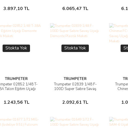
Maketi
Demonte
Stokta Yok
Stokta Yok
3.897,10 TL
6.065,47 TL
6.
Stokta Yok
Stokta Yok
St
TRUMPETER
TRUMPETER
TR
umpeter 02852 1/48 T-
Trumpeter 02839 1/48 F-
Trumpe
Ürünü İncele
Ürünü İncele
Ü
8A Talon Eğitim Uçağı
100D Super Sabre Savaş
Chine
emonte Plastik Maketi
Uçağı Demonte Plastik
Drago
Maketi
Demonte
Stokta Yok
Stokta Yok
1.243,56 TL
2.092,61 TL
1.